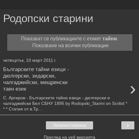
Родопски старини
Показват се публикациите с етикет
тайни
.
Показване на всички публикации
четвъртък, 10 март 2011 г.
Българските тайни езици -
дюлгерски, зидарски,
›
чалгаджийски, мещренски
таен език
С. Аргиров - Българските тайни езици - дюлгерски и
чалгаджийски Бел СБНУ 1895 by Rodopski_Starini on Scribd *
* * Статия от в.Тр...
›
Начална страница
Преглед на уеб версията