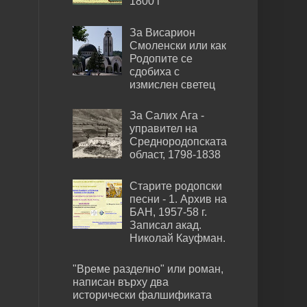
1800 г
За Висарион
Смоленски или как
Родопите се
сдобиха с
измислен светец
За Салих Ага -
управител на
Среднородопската
област, 1798-1838
Старите родопски
песни - 1. Архив на
БАН, 1957-58 г.
Записал акад.
Николай Кауфман.
"Време разделно" или роман,
написан върху два
исторически фалшификата