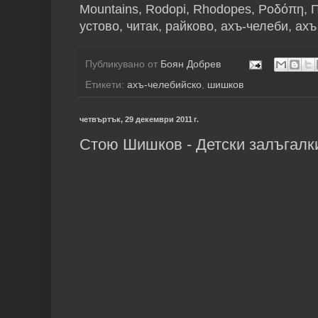
Mountains, Rodopi, Rhodopes, Ροδόπη, 
устово, читак, райково, ахъ-челеби, ах
Публикувано от
Боян Добрев
Етикети:
ахъ-челебийско
,
шишков
четвъртък, 29 декември 2011 г.
Стою Шишков - Детски залъгалки