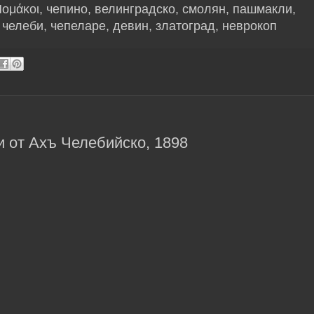
Πομάκοι, чепино, велинградско, смолян, пашмакли,
ъ челеби, чепеларе, девин, златоград, неврокоп
 от Ахъ Челебийско, 1898