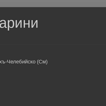
тарини
Ахъ-Челебийско (См)