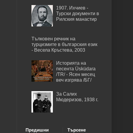
1907. Ихчиев -
Турски документи в
Рилския манастир
Тълковен речник на
турцизмите в българския език
- Весела Кръстева, 2003
Историята на
песента Üsküdara
/TR/ - Ясен месец
веч изгрява /БГ/
За Салих
Мюдеризов, 1938 г.
Предишни
Търсене