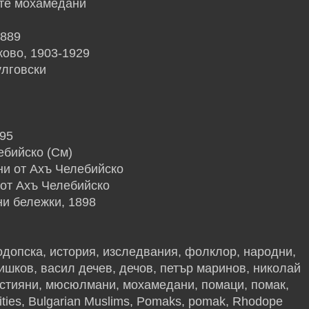
ите мохамедани
1889
ково, 1903-1929
улговски
895
ебийско (См)
ни от Ахъ Челебийско
 от Ахъ Челебийско
ни бележки, 1898
одопска, история, изследвания, фолклор, народни,
ишков, васил дечев, дечов, петър маринов, николай
истияни, мюсюлмани, мохамедани, помаци, помак,
uities, Bulgarian Muslims, Pomaks, pomak, Rhodope