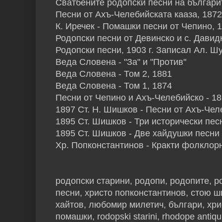
Сватбените родопски песни на българ
Песни от Ахъ-Челебийската кааза, 1872
К. Иречек - Помашки песни от Чепино, 
Родопски песни от Девинско и с. Давид
Родопски песни, 1903 г. Записал Ал. Ш
Веда Словена - "За" и "Против"
Веда Словена - Том 2, 1881
Веда Словена - Том 1, 1874
Песни от Чепино и Ахъ-Челебийско - 1
1897 Ст. Н. Шишков - Песни от Ахъ-Чел
1895 Ст. Шишков - Три исторически пес
1895 Ст. Шишков - Две хайдушки песни
Хр. Попконстантинов - Кракти фолклор
родопски старини, родопи, родопите, р
песни, христо попконстантинов, стою ш
хайтов, любомир милетич, българи, хр
помашки, rodopski starini, rhodope antiq