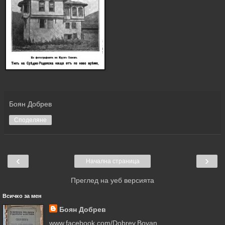
Боян Добрев
Споделяне
‹
›
Начална страница
Преглед на уеб версията
Всичко за мен
Боян Добрев
www.facebook.com/Dobrev.Boyan