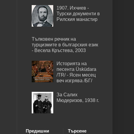
1907. Ихчиев -
Турски документи в
Рилския манастир
Тълковен речник на
турцизмите в българския език
- Весела Кръстева, 2003
Историята на
песента Üsküdara
/TR/ - Ясен месец
веч изгрява /БГ/
За Салих
Мюдеризов, 1938 г.
Предишни
Търсене