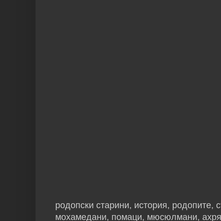
родопски старини, история, родопите, 
мохамедани, помаци, мюсюлмани, ахря