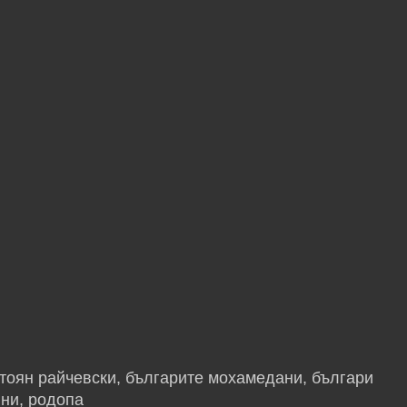
стоян райчевски, българите мохамедани, българи
ни, родопа