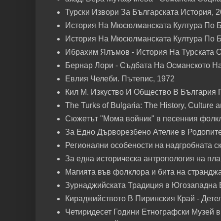
Турски Извори За Българската История, 
История На Мюсюлманската Култура По Б
История На Мюсюлманската Култура По Б
Ибрахим Ялъмов - История На Турската 
Бернар Лори - Съдбата На Османското На
Евлия Челеби. Пътепис, 1972
Кил М. Изкуство И Общество В България 
The Turks of Bulgaria: The History, Culture an
Сюжетът "Мома войник" в песенния фолкл
За Едно Дърворезбено Ателие в Родопите
Регионални особености на надгробната с
За една историческа антропология на пла
Магията във фолклора и бита на страндж
Зурнаджийската Традиция в Югозападна Б
Кираджийството В Пиринския Край - Дете
Четиридесет Години Етнографски Музей в