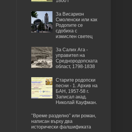
1800 г
За Висарион
Смоленски или как
Родопите се
сдобиха с
измислен светец
За Салих Ага -
управител на
Среднородопската
област, 1798-1838
Старите родопски
песни - 1. Архив на
БАН, 1957-58 г.
Записал акад.
Николай Кауфман.
"Време разделно" или роман,
написан върху два
исторически фалшификата