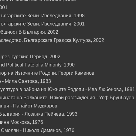
2001
ългарските Земи. Изследвания, 1998
ългарските Земи. Изследвания, 2001
Общност В България, 2002
следство. Българската Градска Култура, 2002
През Турския Период, 2002
d Political Fate of a Minority, 1990
ор на Източните Родопи, Георги Каменов
 - Мила Сантова, 1983
кулптура в района на Южните Родопи - Ива Любенова, 1981
нината на Балканите. Някои разсъждения - Улф Брунбауер,
анци - Панайот Маджаров
ългария - Лозанка Пейчева, 1993
лина Москова, 1976
 Смолян - Никола Дамянов, 1976