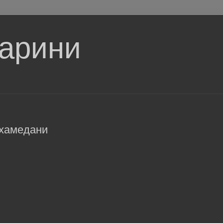
тарини
охамедани