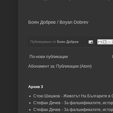
Боян Добрев / Boyan Dobrev
Публикувано от
Боян Добрев
По-нови публикации
Абонамент за:
Публикации (Atom)
Архив 3
Стою Шишков - Животът На Българите в 
Стефан Дечев - За фалшификатите, истори
Стефан Дечев - За фалшификатите, истори