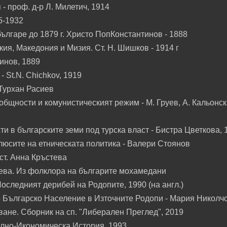
 проф. д-р Л. Милетич, 1914
5-1932
ългаре до 1879 г. Христо ПопКонстантинов - 1888
кия, Македония и Мизия. Ст. Н. Шишков - 1914 г
тинов, 1889
- St.N. Chichkov, 1919
 Турхан Расиев
бщности и комунистическият режим - М. Груев, А. Кальонск
 в българските земи под турска власт - Бистра Цветкова, 
люсите на етническата политика - Валери Стоянов
ст. Анна Кръстева
иева. Из фолклора на българите мохамедани
следният дерибей на Родопите, 1990 (на англ.)
 Българско Население в Източните Родопи - Мария Николч
ане. Сборник на сп. "Либерален Преглед", 2019
ално-Икономическа История, 1993