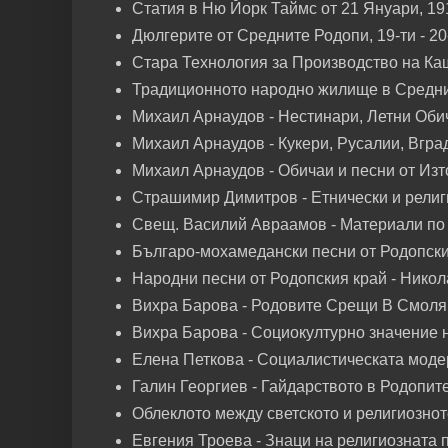
Статия в Ню Йорк Таймс от 21 Януари, 191
Дюлгерите от Средните Родопи, 19-ти - 20
Стара Технология за Производство на Ка
Традиционното народно жилище в Средни
Михаил Арнаудов - Нестинари, Летни Обича
Михаил Арнаудов - Кукери, Русалии, Вгра
Михаил Арнаудов - Обичаи и песни от Изт
Страшимир Димитров - Етнически и религи
Свещ. Василий Авраамов - Материали по 
Българо-мохамедански песни от Родопския
Народни песни от Родопския край - Никол
Вихра Барова - Родовите Срещи В Смоля
Вихра Барова - Социокултурно значение 
Елена Петкова - Социалистическата моде
Галин Георгиев - Гайдарството в Родопите
Облеклото между светското и религиознот
Евгения Троева - Знаци на религиозната 