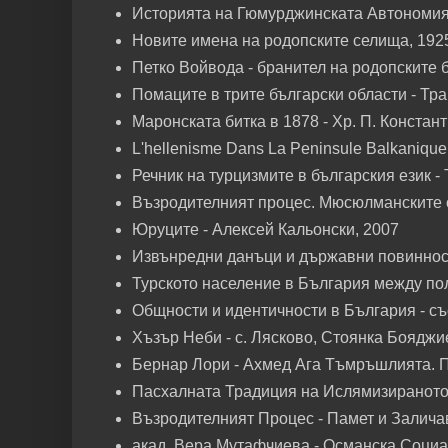
Историята на Гюмурджинската Автономия -
Новите имена на родопските селища, 192
Петко Войвода - бранител на родопските б
Помаците в трите български области - Тра
Маронската битка в 1878 - Хр. П. Констан
L'hellenisme Dans La Peninsule Balkanique 
Речник на турцизмите в българския език -
Възродителният процес. Мюсюлманските о
Юруците - Алексей Кальонски, 2007
Извънредни данъци и държавни повинности
Турското население в България между по
Общности и идентичности в България - съ
Хъзър Неби - с. Лясково, Стоянка Боядж
Бернар Лори - Ахмед Ага Тъмръшлията. По
Пасхалната Традиция на Ислямизираното
Възродителният Процес - Памет и Заличав
акад. Вера Мутафчиева - Османска Соци