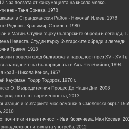
2 г. за ползата от консумацията на кисело мляко.
-ти век - Таня Бонева, 1978
шкавал в Странджанския Район - Николай Илиев, 1978
те Родопи - Красимир Стоилов, 1980
и и Магии. Студии върху българските обреди и легенди, Т.
дена Невеста. Студии върху българските обреди и легенди
очна Тракия, 1918
озни процеси сред българската народност през XV - XVII в
възраждането на българщината в Ахъ-Челебийско, 1894
 край - Никола Кенов, 1957
ай Кауфман, Тодор Тодоров, 1970 г.
нско От Възродителния Процес До Наши Дни, 2008
на родството в съвременността, 2013
рнизация и българките мюсюлманки в Смолянски окръг 195
, 2010
о: политики и идентичност - Ива Кюркчиева, Мая Косева, 20
принадлежност и тяхната употреба, 2012