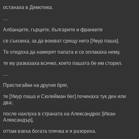
останаха в Димотика.
…
Албанците, гърците, българите и франките
се съюзиха, за да воюват срещу него [Умур паша].
Те отидоха да намерят папата и се оплакаха нему,
те му разказаха всичко, което пашата бе им сторил.
…
Пристигайки на другия бряг,
те [Умур паша и Сюлейман бег] починаха тук ден или
два;
после нахлуха в страната на Александрос [Иван
Александър],
оттам взеха богата плячка и я разориха.