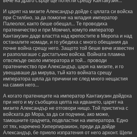
вече на драго сърце ще потегли срещу Кантакузин...
И царят на мизите Александър дойде с цялата си войска
при Стилбно, за да помогне на младия император
Палеолог, както беше обещал... Те проводиха
пратеничество и при Момчил, комуто император
Кантакузин даде властта над крепостите в Меропа и над
останалите номади, и го убедиха с много обещания да
почне война срещу него. Защото той беше вече известен
и разполагаше с достатъчно войска. Войната пламна
отвсякъде около императора и той... проводи
пратеничество при Александър, царя на мизите, и го
увещаваше да мирува, тъй като войната срещу
императора щяла да причини не след много нещастия
на самия него...
А когато пратениците на император Кантакузин дойдоха
при него и му съобщиха целта на идването, царят на
мизите Александър не отговори нищо. Той пристигна с
войската до Мора, за да си подчини, ако може,
тамошните градчета, подвластни на императора. Едно
от тях, наречено Хиперпиракион, преди да дойде
Александър, бе приело изпратения от него архонт. Щели