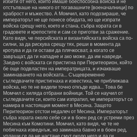
избити от него, който имаше боеспособна войска и не
отстъпваше на никого от тогавашните [военачалници] по
храброст и мъжество. А Момчил, като подозираше, че
императорът не ще понесе обидата, но ще изпрати
войска срещу него, което и стана, събра хората си в
градовете и крепостите и сам се приготви за сражение.
Като видя, че персийската и византийската войска са по-
силни, за да рискува срещу тях, реши в момента да
кротува и да ги остави да плячкосват, а когато се
завръщат, да ги нападне и ако може, да им навреди.
Заедно с войската си пристигна при Перитеорион, който
бе още подвластен на императрицата, и изчакваше
заминаването на войската... Същевременно
съгледвачите пристигнаха и известиха, че приближава
войска, но те не видели точно откъде идва... Това бе
Момчил с хиляда отбрани войници. Той се научил от
съгледвачите си, които сам изпратил, че императорът се
намира в настоящия момент в Месина. Защото
Перитеорион отстои недалеч от Месина. Императорът
събра хората около себе си и в боен ред се устреми през
Месина към Комотини. Момчил, като видя, че те не
побягнаха изведнъж, но заминаха бавно и в боен ред,
уплаши се да не настане смут около него и да ги