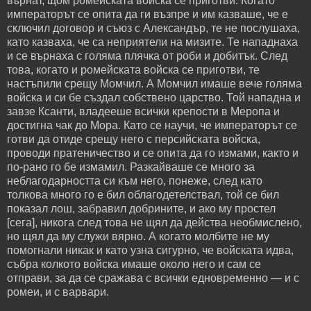
върнат, щом ромейската войска се приготви. Когато
императорът се опита да ги възпре и им казваше, че е
сключил договор и съюз с Александър, те не послушаха,
като казваха, че са неприятели на мизите. Те нападнаха
и се върнаха с голяма плячка от роби и добитък. След
това, когато и ромейската войска се приготви, те
настъпили срещу Момчил. А Момчил имаше вече голяма
войска и си бе създал собствено царство. Той нападна и
завзе Ксанти, владееше всички крепости в Меропа и
достигна чак до Мора. Като се научи, че императорът се
готви да отиде срещу него с персийската войска,
проводи пратеничество и се опита да го измами, както и
по-рано го бе измамил. Разкайваше се много за
неблагодарността си към него, понеже, след като
толкова много го е бил облагодетелствал, той се бил
показал лош, забравил добрините, и ако му простел
[сега], никога след това не щял да действа необмислено,
но щял да му служи вярно. А когато молбите не му
помогнали никак и като узна сигурно, че войската идва,
събра колкото войска имаше около него и сам се
отправи, за да се сражава с всички едновременно — и с
ромеи, и с варвари.