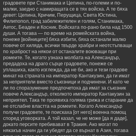
градовете при Станимака и Цепина, по-големи и по-
малки, заедно с намиращата се в тях войска. А те бяха
девет: Цепина, Кричим, Перущица, Света Юстина,
Филипопол, град забележителен и голям, Станимака,
Аетос, Беаден и Косник. Войската по-рано била над 1500
души. А тогава — по време на ромейската война,
понеже [войниците] бяха избити, бяха останали малко
повече от хиляда, всички твърде храбри и неотстъпващи
по храброст на някои от останалите воюващи при
ромеите. Те, когато узнаха молбата на Александър,
предадоха на драго сърце градовете, понеже се
уплашиха, както изглежда, да не би, ако и тези градове
минат на страната на император Кантакузин, да ги имат
за неприятели вместо съюзници и подчинени. И като че
ли по споразумение предпочетоха да имат за съюзник
повече Александър, отколкото император Кантакузин за
неприятел. Така те проявиха голяма грижа и старание да
не отслабне властта на ромеите. Когато Александър
получи градовете, те поискаха [от него] военна помощ
според уговорката. А той казал, че не може [да я даде],
докато персите пребивават в Тракия. Ако могат по
някакъв начин да ги убедят да се върнат в Азия, тогава