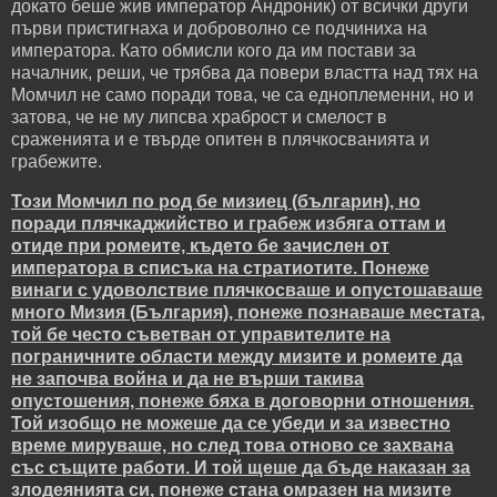
докато беше жив император Андроник) от всички други
първи пристигнаха и доброволно се подчиниха на
императора. Като обмисли кого да им постави за
началник, реши, че трябва да повери властта над тях на
Момчил не само поради това, че са едноплеменни, но и
затова, че не му липсва храброст и смелост в
сраженията и е твърде опитен в плячкосванията и
грабежите.
Този Момчил по род бе мизиец (българин), но
поради плячкаджийство и грабеж избяга оттам и
отиде при ромеите, където бе зачислен от
императора в списъка на стратиотите. Понеже
винаги с удоволствие плячкосваше и опустошаваше
много Мизия (България), понеже познаваше местата,
той бе често съветван от управителите на
пограничните области между мизите и ромеите да
не започва война и да не върши такива
опустошения, понеже бяха в договорни отношения.
Той изобщо не можеше да се убеди и за известно
време мируваше, но след това отново се захвана
със същите работи. И той щеше да бъде наказан за
злодеянията си, понеже стана омразен на мизите