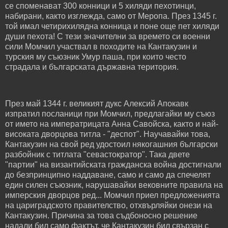
се споменават 300 конници и 5 хиляди пехотинци,
набирани, както изглежда, само от Меропа. През 1345 г.
той имал четирихилядна конница и поне още пет хиляди
души пехота! С тези значителни за времето си военни
сили Момчил участвал в походите на Кантакузин и
турския му съюзник Умур паша, при които често
страдала и българската държавна територия.
През май 1344 г. великият дукс Алексий Апокавк
изпратил посланици при Момчил, предлагайки му съюз
от името на императрицата Анна Савойска, както и най-
високата дворцова титла - "деспот". Научавайки това,
Кантакузин на свой ред удостоил някогашния български
разбойник с титлата "севастократор". Така двете
"партии" на византийската гражданска война достигнали
до безпринципно наддаване, само и само да спечелят
един силен съюзник, нарушавайки вековните правила на
имперския дворцов ред... Момчил приел предложенията
на цариградското правителство, отхвърляйки онези на
Кантакузин. Причина за това съдбоносно решение
надали бил само фактът, че Кантакузин бил свързан с