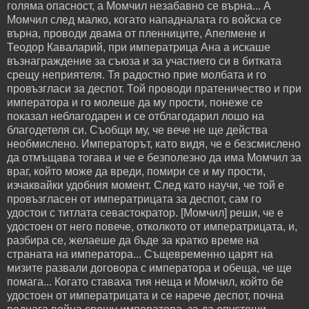
голяма опасност, а Момчил незабавно се върна... А
Момчил след малко, когато нападналата го войска се
върна, проводи двама от пленниците, Апелмене и
Теодор Каваларий, при императрица Ана а искаше
възнаграждение за съюза и за участието си в битката
срещу неприятеля. Тя радостно прие молбата и го
провъзгласи за деспот. Той проводи пратеничество и при
императора и го молеше да му прости, понеже се
показал неблагодарен и се отблагодарил лошо на
благодетеля си. Съобщи му, че вече не ще действа
необмислено. Императорът, като видя, че е безсмислено
да отмъщава тогава и че е безполезно да има Момчил за
враг, който може да вреди, помири се и му прости,
изчаквайки удобния момент. След като научи, че той е
провъзгласен от императрицата за деспот, сам го
удостои с титлата севастократор. [Момчил] реши, че е
удостоен от него повече, отколкото от императрицата, и,
разбира се, желаеше да бъде за кратко време на
страната на императора... Същевременно царят на
мизите развали договора с императора и обеща, че ще
помага... Когато ставаха тия неща и Момчил, който бе
удостоен от императрицата и се нарече деспот, почна