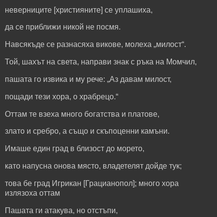
неверниците [християните] се уплашиха,
да се приближи никой не посмя.
Навсякъде се разнасяха викове, молеха „милост“.
Той, шахът на света, направи знак с ръка на Момчил,
пашата го извика и му рече: „Аз давам милост,
пощади тези хора, ο храбрецо.“
Оттам те взеха много богатства и платове,
злато и сребро, а също и скъпоценни камъни.
Имаше един град в близост до морето,
като напусна онова място, владетелят дойде тук;
това бе град Игрикан [Грацианопол]; много хора
излязоха
оттам
Пашата ги атакува, но отстъпи,