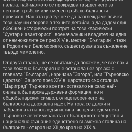
налага, най-малкото се прокрадва твърдението за
неговия сръбски или смесен сръбско-български
произход. Нашата цел тук не е да разглеждаме всички
тези научни спорове в техните детайли, а да дадем един
обобщен исторически портрет на този класически
"бунтар и авантюрист", военачалник и владетел на една
от намножилите се през XIV в. местни "Българии" - тази
в Родопите и Беломорието, съществувала за съжаление
твърде мимолетно.
От друга страна, ще се опитаме да покажем, че все пак и
тази локална България не е останала без връзка с
главната "България", наричана "Загора", или "Търновско
царство". Защото през XIV в. царството със столица
"Цариград" Търново все пак оставало не само най-
силната българска държавна формация, но и
общобългарския символ, олицетворението на
българската държавна идея. На това се дължи и
забравяната напоследък истина, че цели седем века
Търново е легитимираната от българското общество и
национално съзнание единствено възможна столица на
българите - от края на XII до края на XIX в.!