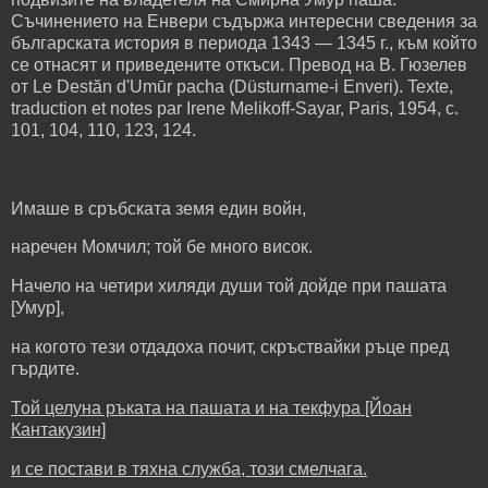
Съчинението на Енвери съдържа интересни сведения за
българската история в периода 1343 — 1345 г., към който
се отнасят и приведените откъси. Превод на В. Гюзелев
от Le Destăn d'Umūr pacha (Düsturname-i Enveri). Texte,
traduction et notes par Irene Melikoff-Sayar, Paris, 1954, c.
101, 104, 110, 123, 124.
Имаше в сръбската земя един войн,
наречен Момчил; той бе много висок.
Начело на четири хиляди души той дойде при пашата
[Умур],
на когото тези отдадоха почит, скръствайки ръце пред
гърдите.
Той целуна ръката на пашата и на текфура [Йоан
Кантакузин]
и се постави в тяхна служба, този смелчага.