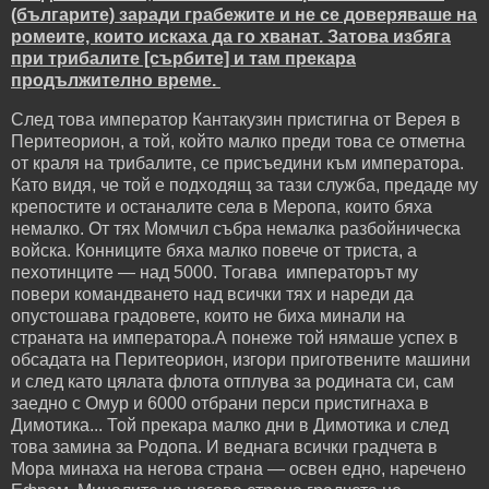
(българите) заради грабежите и не се доверяваше на
ромеите, които искаха да го хванат. Затова избяга
при трибалите [сърбите] и там прекара
продължително време.
След това император Кантакузин пристигна от Верея в
Перитеорион, а той, който малко преди това се отметна
от краля на трибалите, се присъедини към императора.
Като видя, че той е подходящ за тази служба, предаде му
крепостите и останалите села в Меропа, които бяха
немалко. От тях Момчил събра немалка разбойническа
войска. Конниците бяха малко повече от триста, а
пехотинците — над 5000. Тогава императорът му
повери командването над всички тях и нареди да
опустошава градовете, които не биха минали на
страната на императора.
А понеже той нямаше успех в
обсадата на Перитеорион, изгори приготвените машини
и след като цялата флота отплува за родината си, сам
заедно с Омур и 6000 отбрани перси пристигнаха в
Димотика... Той прекара малко дни в Димотика и след
това замина за Родопа. И веднага всички градчета в
Мора минаха на негова страна — освен едно, наречено