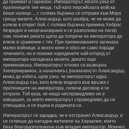
да приемат и гарнизон. Императорът, когато узна от
пратениците тия неща, тъй като персийската войска
беше налице..., с голяма бързина се отправи към Мора
срещу мизите. Александър, като разбра, че не може да
излезе в открит бой, с голяма бързина премина Хеброс
безредно и неорганизирано и се разположи на лагер
там, понеже реката щяла да попречи на императора да
влезе в сражение с тях. При преминаването загинаха
малко войници, а много коне и обоз не само поради
течението, но и понеже наредените най-отпред от
императора нападнаха мизите, докато още
преминаваха. Императорът отново си възвърна
Хиперпиракион, а началникът, [назначен] от Александър,
можа да избяга, щом узна, че императорът идва.
Александър пък, като влезе веднага във връзка с
пратениците на императора, сключи договор и ги
отпрати. Той каза, че нищо несправедливо не е
извършил, за което императорът справедливо да си
отмъщава, и се върна в родината си.
Императорът се зарадва, че е отстранил Александър, и
се готвеше да нападне жителите на Хераклея, които
бяха благоразположени към младия император. Момчил,