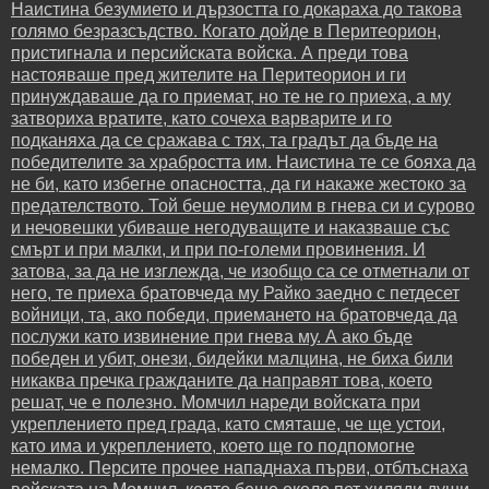
Наистина безумието и дързостта го докараха до такова
голямо безразсъдство. Когато дойде в Перитеорион,
пристигнала и персийската войска. А преди това
настояваше пред жителите на Перитеорион и ги
принуждаваше да го приемат, но те не го приеха, а му
затвориха вратите, като сочеха варварите и го
подканяха да се сражава с тях, та градът да бъде на
победителите за храбростта им. Наистина те се бояха да
не би, като избегне опасността, да ги накаже жестоко за
предателството. Той беше неумолим в гнева си и сурово
и нечовешки убиваше негодуващите и наказваше със
смърт и при малки, и при по-големи провинения. И
затова, за да не изглежда, че изобщо са се отметнали от
него, те приеха братовчеда му Райко заедно с петдесет
войници, та, ако победи, приемането на братовчеда да
послужи като извинение при гнева му. А ако бъде
победен и убит, онези, бидейки малцина, не биха били
никаква пречка гражданите да направят това, което
решат, че е полезно. Момчил нареди войската при
укреплението пред града, като смяташе, че ще устои,
като има и укреплението, което ще го подпомогне
немалко. Персите прочее нападнаха първи, отблъснаха