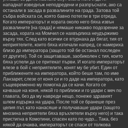
нападнат изведнъж неподредени и разпръснати, ако са
останали в засада в развалините на града. Затова той
събра войската си, която бавно потегли в три отреда.
Когато императорът и хората около него бяха извън
развалините [на града] и нямаше никакво подозрение за
засада, хората на Момчил се нахвърлиха неудържимо
върху тях. След като всички се втурнаха да бягат, тия от
неприятелите, които бяха изтичали напред, се намериха
близо до императора (защото той бе останал последен
от другите). Той се защитаваше, заобиколен с тия, които
бяха успели да се притекат първи. И когато императорът
влезе в бой с неприятелите, конят му бе убит. Един от
приближените на императора, който беше там, по име
Ланзарет, слезе от коня си и го даде на императора, като
същевременно му помогна да се качи. Когато се
качваше на коня, някой го приближи и го удари с меч по
главата, без да му навреди нещо, понеже здравият
шлем издържа на удара. После той се бранеше през
целия път, като нанасяше и получаваше удари (защото
мнозина неприятели бяха връхлетели върху него) и така
пристигна в Комотини, спасен като по чудо... Така, без
някой да очаква, императорът се спаси от толкова