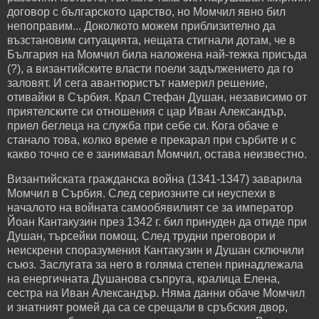
договор с българското царство, но Момчил явно бил
непоправим... Доколкото можем приблизително да
възстановим ситуацията, нещата стигнали дотам, че в
България на Момчил била наложена най-тежка присъда
(?), а византийските власти поели задължението да го
заловят. И сега авантюристът намерил решение,
отивайки в Сърбия. Крал Стефан Душан, независимо от
приятелските си отношения с цар Иван Александър,
приел беглеца на служба при себе си. Кога обаче е
станало това, колко време е прекарал при сърбите и с
какво точно се е занимавал Момчил, остава неизвестно.
Византийската гражданска война (1341-1347) заварила
Момчил в Сърбия. След сериозните си неуспехи в
началото на войната самообявилият се за император
Йоан Кантакузин през 1342 г. бил принуден да отиде при
Душан, търсейки помощ. След трудни преговори и
неискрени споразумения Кантакузин и Душан сключили
съюз. Заслугата за него в голяма степен принадлежала
на енергичната Душанова съпруга, кралица Елена,
сестра на Иван Александър. Няма данни обаче Момчил
и знатният ромей да са се срещали в сръбския двор,