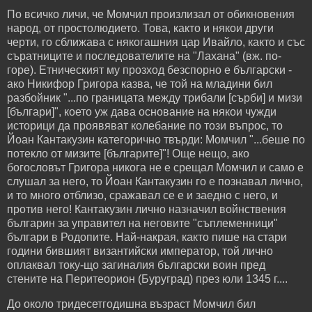
По всичко личи, че Момчил произлизал от обикновения
народ, от простолюдието. Това, както и някои други
черти, го сближава с някогашния цар Ивайло, както и със
съратниците и последователите на "Лахана" (вж. по-
горе). Етническият му прозход безспорно е български -
ако Никифор Григора казва, че той на младини бил
разбойник "...по границата между трибали [сърби] и мизи
[българи]", което уж дава основание на някои чужди
историци да проявяват колебание по този въпрос, то
Йоан Кантакузин категорично твърди: Момчил "...беше по
потекло от мизите [българите]"! Още нещо, ако
богословът Григора никога не е срещал Момчил и само е
слушал за него, то Йоан Кантакузин го е познавал лично,
и то много отблизо, сражавал се е и заедно с него, и
против него! Кантакузин лично назначил войнствения
българин за управител на неговите "съплеменници"
българи в Родопите. Най-накрая, както пише на стари
години бившият византийски император, той лично
оплаквал току-що загиналия български воин пред
стените на Перитеорион (Буруград) през юли 1345 г....
До около тридесетгодишна възраст Момчил бил