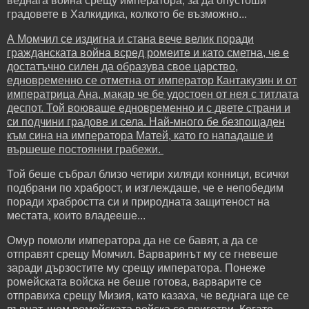
веднага война срещу императора, за да опустоши
градовете в Халкидика, колкото бе възможно...
А Момчил се издигна и стана вече велик поради
гражданската война всред ромеите и като сметна, че е
достатъчно силен да образува свое царство,
едновременно се отметна от император Кантакузин и от
императрица Ана, макар че бе удостоен от нея с титлата
деспот. Той воюваше едновременно и с двете страни и
си подчини градове и села. Най-много бе безпощаден
към сина на императора Матей, като го нападаше и
вършеше постоянни грабежи.
Той беше събрал близо четири хиляди конници, всички
подбрани по храброст, и изглеждаше, че е непобедим
поради храбростта си и природната защитеност на
местата, които владееше...
Омур помоли императора да не се бавят, а да се
отправят срещу Момчил. Варваринът му се гневеше
заради дързостите му срещу императора. Понеже
ромейската войска не беше готова, варварите се
отправиха срещу Мизия, като казаха, че веднага ще се