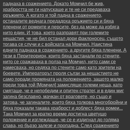
паднаха в сражението. Докато Момчил бе жив,
храбростта не ги напускаше и те не си предаваха
оръжието. А когато и той падна в сражението,
останалите веднага предадоха оръжието си и бяха
пленени от ромеите и персите, без да може да избяга
нито един. И това, което разправят при големите
нещастия, че не бил останал дори факлоносец, същото
тогава се случи и с войската на Момчил. Наистина
едните паднаха в сражението, а другите бяха пленени. А
тези в Перитеорион, които бяха застанали по стените,
нито се сражаваха в полза на Момчил, нито сами се
намесваха, но седяха по стените само като зрители на
боевете. Императорът проля сълзи за нещастието не
само поради промяната на положението, защото малко
преди това той [Момчил] замисляше големи неща, като
смяташе, че е непобедим и опитен стратег, и в един миг
загина безславно, мачкан от враговете, но също и
затова, че загиналите, които бяха толкова многобройни и
бяха показали такава храброст и доблест, бяха ромеи...
Така Момчил за кратко време достигна цветущо
положение и изглеждаше, че се е издигнал до голяма
слава, но бързо залезе и пропадна. След сражението