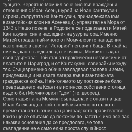
турците. Вероятно Момчил вече бил във враждебни
отношения с Йоан Асен, шурей на Йоан Кантакузин
(Ирина, съпругата на Кантакузин, принадлежала към
византийския клон на Асеневци), управител на Мора от
1343 г. Нещо повече, в Родопите се подвизавал и Матей
Кантакузин, син и наследник на узурпатора. Именно
Матей страдал най-много от Момчиловите нападения,
както пише в своята "История" неговият баща. В крайна
сметка, както следвало да се очаква, Момчил създал
своя "държава". Той станал практически независим и от
властите в Цариград, и от Кантакузин, лавирайки между
тях. Същевременно обаче завладявал градове и земи,
придлежащи и на двата лагера във византийската
гражданска война. Най-голямото му постижение било
превръщането на Ксанти в истинска собствена столица,
където бил Момчиловият "дом" (т.е. дворец).
Ориентацията на Момчил съвпадала и с онази на цар
Иван Александър, който приблизително по същото
време станал съюзник на цариградското правителство.
Както ще се опитаме да покажем по-нататък, има все пак
някакви основания да се предполага, че това
съвпадение не е само една проста случайност.