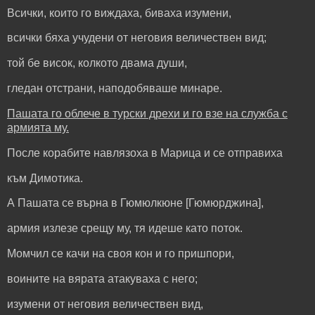
Всички, които го виждаха, биваха изумени,
всички бяха учудени от неговия величествен вид;
той бе висок, колкото двама души,
гледан отстрани, наподобяваше минаре.
Пашата го облече в турски дрехи и го взе на служба с
армията му.
После корабите навлязоха в Марица и се отправиха
към Димотика.
А Пашата се върна в Гюмюлкюне [Гюмюрджина],
армия излезе срещу му, тя идеше като поток.
Момчил се качи на своя кон и го пришпори,
воините на вярата атакуваха с него;
изумени от неговия величествен вид,