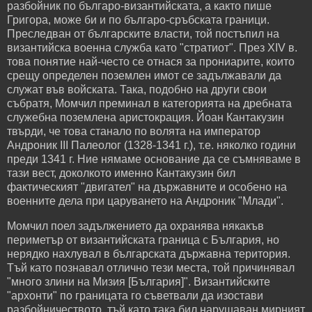
разбойник по българо-византийската, а както пише
Григора, може би и по българо-сръбската граници.
Преследван от българските власти, той постъпил на
византийска военна служба като "стратиот". През XIV в.
това понятие най-често се отнася за прониарите, които
срещу определен поземлен имот се задължавали да
служат във войската. Така, подобно на други свои
събратя, Момчил преминал в категорията на дребната
служебна поземлена аристокрация. Йоан Кантакузин
твърди, че това станало по волята на император
Андроник III Палеолог (1328-1341 г.), т.е. няколко години
преди 1341 г. Ние нямаме основание да се съмняваме в
тази вест, доколкото именно Кантакузин бил
фактическият "двигател" на държавните и особено на
военните дела при царуването на Андроник "Млади".
Момчил поел задължението да охранява някакъв
периметър от византийската граница с България, но
нерядко нахлувал в българската държавна територия.
Тъй като познавал отлично тези места, той причинявал
"много злини на Мизия [България]". Византийските
"архонти" по границата го съветвали да изостави
разбойничеството, тъй като така бил нарушаван мирният