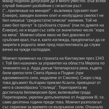
макар подобно допускане да е много уместно. Във всеки
случай бившият разбойник с гигантски ръст
("...приличаше на минаре!" - възкликва турският поет
Енвери), завиден военен опит и необуздана смелост не
бил някакъв "средностатистически" наемник. Той не
само бил прочут "в сръбската страна" (пак по думите на
Енвери), но и водел със себе си значително число "хора
на меча". Момчил обаче явно не бил доволен от
сръбския крал, пък и, както изглежда, предпочитал да се
закрепи в родната земя пред перспективата да служи
вечно на чужди господари.
Момчил преминал на страната на Кантакузин през 1343
г. Той бил назначен за управител на областта Меропа по
течението на р. Арда докъм Чепеларската река, където
били крепостите Света Ирина и Подвис (при
едноименното село, недалече от Смолян). Скоро след
това дръзкият българин превзел Ксанти, превърнат от
него в своеобразна "столица". Територията му
достигнала беломорския бряг, включвайки града
Перитеорион, укрепен допълнително от Андроник III, т.е.
само десетина години преди това. Момчил разполагал
със сериозни за времето си въоръжени сили. Отначало