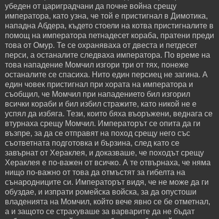
убеден от цариградчани да почне война срещу
императора, като узна, че той е пристигнал в Димотика,
нападна Абдера, където стоели на котва пристигналите в
помощ на императора петнадесет кораба, пратени преди
това от Омур. Те се охраняваха от двеста и петдесет
перси, а останалите следваха императора. По време на
това нападение Момчил изгори три от тях, понеже
останалите се спасиха. Нито един персиец не загина. А
един човек пристигнал при хората на императора и
съобщил, че Момчил при нападението бил изгорил
всички кораби и бил избил стражите, като никой не е
успял да избяга. Тези, които бяха въоръжени, веднага се
втурнаха срещу Момчил. Императорът се опита да ги
възпре, за да се отправят на поход срещу него със
съответната подготовка и бързина, след като се
завърнат от Хераклея, и доказваше, че походът срещу
Хераклея е по-важен от всичко. А те отвърнаха, че няма
нищо по-важно от това да отмъстят за гибелта на
сънародниците си. Императорът видя, че не може да ги
обуздае, и изпрати ромейска войска, за да опустоши
владенията на Момчил, който вече явно се бе отметнал,
а и защото се страхуваше за варварите да не бъдат