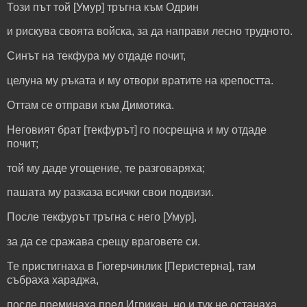
Този път той [Умур] тръгна към Одрин
и рискува своята войска, за да направи лесно трудното.
Синът на текфура му отдаде почит,
целуна му ръката и му отвори вратите на крепостта.
Оттам се отправи към Димотика.
Неговият брат [текфурът] го посрещна и му отдаде
почит;
той му даде угощение, те разговаряха;
пашата му разказа всички свои подвизи.
После текфурът тръгна с него [Умур],
за да се сражава срещу враговете си.
Те пристигнаха в Гюгерчинлик [Перистерна], там
събраха
хараджа,
после преминаха пред Игрикан, но и тук не останаха.