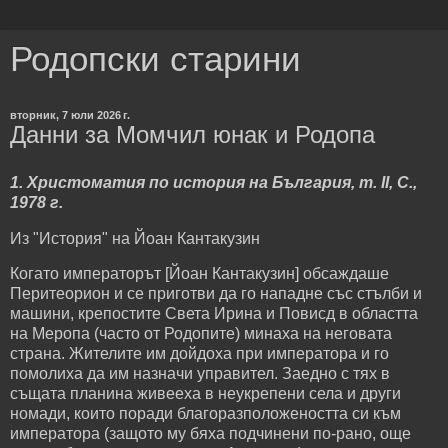
Родопски старини
вторник, 7 юли 2026 г.
Данни за Момчил юнак и Родопа
1. Христоматия по история на България, т. II, С.,
1978 г.
Из "История" на Йоан Кантакузин
Когато императорът [Йоан Кантакузин] обсаждаше
Перитеорион и се приготви да го нападне със стълби и
машини, крепостите Света Ирина и Повисд в областта
на Меропа (часто от Родопите) минаха на неговата
страна. Жителите им дойдоха при императора и го
помолиха да им назначи управител. Заедно с тях в
същата планина живееха в неукрепени села и други
номади, които поради благоразположеността си към
императора (защото му бяха подчинени по-рано, още