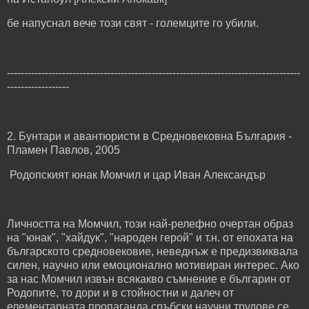
бе напуснал вече този свят - големците го убили.
-------------------------------------------------------------------------------------
------------------
2. Бунтари и авантюристи в Средновековна България -
Пламен Павлов, 2005
Родопският юнак Момчил и цар Иван Александър
Личността на Момчил, този най-релефно очертан образ
на "юнак", "хайдук", "народен герой" и т.н. от епохата на
българското средновековие, неведнъж е предизвиквала
силен, научно или емоционално мотивиран интерес. Ако
за нас Момчил извън всякакво съмнение е българин от
Родопите, то дори и в стойностни и далеч от
елементарната пропаганда сръбски научни трудове се