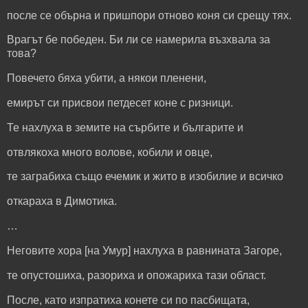
после се обърна и пришпори отново коня си срещу тях.
Врагът бе победен. Би ли се намерила възхвала за
това?
Повечето бяха убити, а някои пленени,
емирът си присвои петдесет коне с ризници.
Те нахлуха в земите на сърбите и българите и
отвлякоха много волове, кобили и овце,
те заграбиха също ечемик и жито в изобилие и всичко
откараха в Димотика.
…
Неговите хора [на Умур] нахлуха в равнината Загоре,
те опустошиха, разориха и опожариха тази област.
После, като изпратиха конете си по пасбищата,