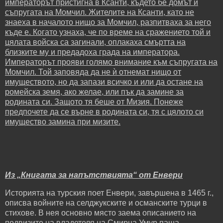
императорът пристигна в Ксанти, където бе домът и
съпругата на Момчил. Жителите на Ксанти, като не
знаеха в началото нищо за Момчил, разпитваха за него
къде е. Когато узнаха, че по време на сражението той и
цялата войска са загинали, оплакаха смъртта на
близките му и предадоха града на императора.
Императорът прояви голямо внимание към съпругата на
Момчил. Той заповяда да не ѝ отнемат нищо от
имуществото, но да запази всичко и или да остане на
ромейска земя, ако желае, или пък да замине за
родината си. Защото тя беше от Мизия. Понеже
предпочете да се върне в родината си, тя с цялото си
имущество замина при мизите.
Из „Книгата за напътствията“ от Енвери
Историята на турския поет Енвери, завършена в 1465 г.,
описва войните на селджукските и османските турци в
стихове. В нея основно място заема описанието на
подвизите на владетеля на Смирна Умур паша.