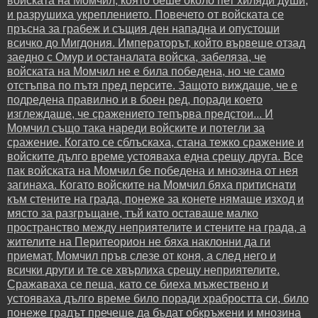
войската на Момчил, която беше около пет хиляди души,
и разрушиха укреплението. Повечето от войската се
пръсна за грабеж и същия ден нападна и опустоши
всичко до Мигдония. Императорът, който вървеше отзад
заедно с Омур и останалата войска, забеляза, че
войската на Момчил не е била победена, но че само
отстъпва по пътя пред персите. Защото виждаше, че е
подредена правилно и в боен ред, поради което
изглеждаше, че сражението тепърва предстои... И
Момчил също така нареди войските и потегли за
сражение. Когато се сблъскаха, стана тежко сражение и
войските дълго време устояваха една срещу друга. Все
пак войската на Момчил бе победена и мнозина от нея
загинаха. Когато войските на Момчил бяха притиснати
към стените на града, понеже за конете нямаше изход и
място за разгръщане, тъй като оставаше малко
пространство между неприятелите и стените на града, а
жителите на Перитеорион не бяха наклонни да ги
приемат, Момчил пръв слезе от коня, а след него и
всички други и те се хвърлиха срещу неприятелите.
Сражаваха се пеша, като се биеха мъжествено и
устояваха дълго време било поради храбростта си, било
понеже градът пречеше да бъдат обкръжени и мнозина