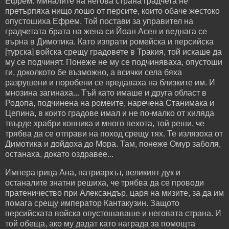
Ефрем. Миналите на негова страна градчета не
претърпяха нищо лошо от персите, които обаче жестоко
опустошиха Ефрем. Той постави за управител на
градчетата брата на жена си Йоан Асен и веднага се
върна в Димотика. Като изпрати ромейска и персийска
[турска] войска срещу градовете в Тракия, той искаше да
му се подчинят. Понеже не му се подчиняваха, опустоши
ги, доколкото бе възможно, а всички села бяха
разрушени и поробени се предаваха на близките им. И
мнозина загинаха... Тъй като имаше и друга област в
Родопа, подчинена на ромеите, наречена Станимака и
Цепина, в които градове имал и не по-малко от хиляда
твърде храбри конника и много пехота, той реши, че
трябва да се отправи на поход срещу тях. Те излязоха от
Димотика и дойдоха до Мора. Там, понеже Омур заболя,
останаха, докато оздравее...
Императрица Ана, патриархът, великият дук и
ocτaнaлиτe знатни решиха, че трябва да се проводи
пратеничество при Александър, царя на мизите, за да им
помага срещу император Кантакузин. Защото
персийската войска опустошаваше и неговата страна. И
той обеща, ако му дадат като награда за помощта