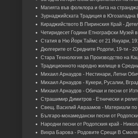
Магията във фолклора и бита на страндж
Зурнаджийската Традиция в Югозападна Б
Кираджийството В Пиринския Край - Дете
Четиридесет Години Етнографски Музей в
Статия в Ню Йорк Таймс от 21 Януари, 191
Дюлгерите от Средните Родопи, 19-ти - 20
Стара Технология за Производство на Ка
Традиционното народно жилище в Средни
Михаил Арнаудов - Нестинари, Летни Обича
Михаил Арнаудов - Кукери, Русалии, Вгра
Михаил Арнаудов - Обичаи и песни от Изт
Страшимир Димитров - Етнически и религи
Свещ. Василий Авраамов - Материали по 
Българо-мохамедански песни от Родопския
Народни песни от Родопския край - Никол
Вихра Барова - Родовите Срещи В Смоля