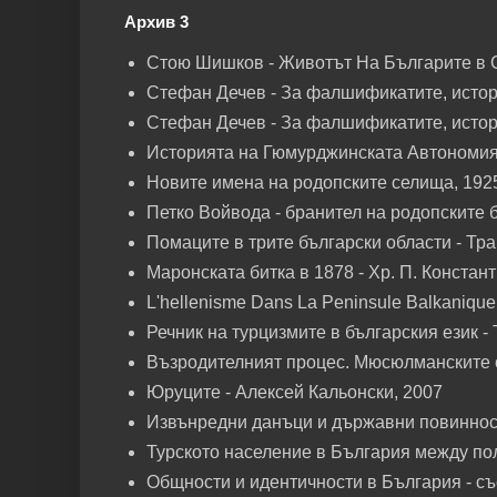
Архив 3
Стою Шишков - Животът На Българите в 
Стефан Дечев - За фалшификатите, истори
Стефан Дечев - За фалшификатите, истори
Историята на Гюмурджинската Автономия -
Новите имена на родопските селища, 192
Петко Войвода - бранител на родопските б
Помаците в трите български области - Тра
Маронската битка в 1878 - Хр. П. Констан
L'hellenisme Dans La Peninsule Balkanique 
Речник на турцизмите в българския език -
Възродителният процес. Мюсюлманските о
Юруците - Алексей Кальонски, 2007
Извънредни данъци и държавни повинности
Турското население в България между по
Общности и идентичности в България - съ