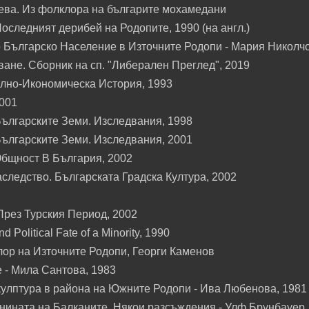
иева. Из фолклора на българите мохамедани
следният дерибей на Родопите, 1990 (на англ.)
 Българско Население в Източните Родопи - Мария Николч
ане. Сборник на сп. "Либерален Преглед", 2019
ално-Икономическа История, 1993
2001
ългарските Земи. Изследвания, 1998
ългарските Земи. Изследвания, 2001
Общност В България, 2002
следство. Българската Градска Култура, 2002
През Турския Период, 2002
d Political Fate of a Minority, 1990
ор на Източните Родопи, Георги Каменов
 - Мила Сантова, 1983
кулптура в района на Южните Родопи - Ива Любенова, 1981
нината на Балканите. Някои разсъждения - Улф Брунбауер,