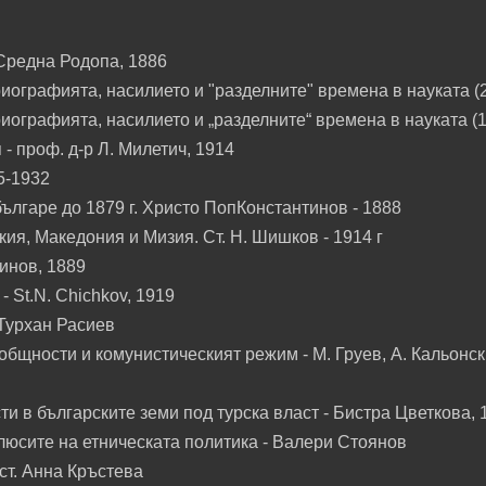
Средна Родопа, 1886
ографията, насилието и "разделните" времена в науката (2
ографията, насилието и „разделните“ времена в науката (1
 проф. д-р Л. Милетич, 1914
5-1932
ългаре до 1879 г. Христо ПопКонстантинов - 1888
кия, Македония и Мизия. Ст. Н. Шишков - 1914 г
тинов, 1889
- St.N. Chichkov, 1919
 Турхан Расиев
бщности и комунистическият режим - М. Груев, А. Кальонск
 в българските земи под турска власт - Бистра Цветкова, 
люсите на етническата политика - Валери Стоянов
ст. Анна Кръстева