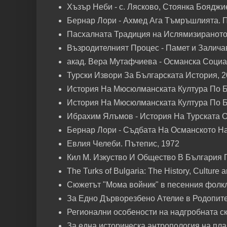
Хъзър Неби - с. Лясково, Стоянка Боядж
Бернар Лори - Ахмед Ага Тъмръшлията. По
Пасхалната Традиция на Ислямизираното
Възродителният Процес - Памет и Заличав
акад. Вера Мутафчиева - Османска Соци
Турски Извори За Българската История, 
История На Мюсюлманската Култура По Б
История На Мюсюлманската Култура По Б
Ибрахим Ялъмов - История На Турската 
Бернар Лори - Съдбата На Османското На
Евлия Челеби. Пътепис, 1972
Кил М. Изкуство И Общество В България 
The Turks of Bulgaria: The History, Culture an
Сюжетът "Мома войник" в песенния фолкл
За Едно Дърворезбено Ателие в Родопите
Регионални особености на надгробната с
За една историческа антропология на пла