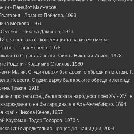
анци - Панайот Маджаров
ългария - Лозанка Пейчева, 1993
лина Москова, 1976
 Смолян - Никола Дамянов, 1976
2 г. за ползата от консумацията на кисело мляко.
-ти век - Таня Бонева, 1978
шкавал в Странджанския Район - Николай Илиев, 1978
те Родопи - Красимир Стоилов, 1980
и и Магии. Студии върху българските обреди и легенди, Т.
дена Невеста. Студии върху българските обреди и легенди
очна Тракия, 1918
озни процеси сред българската народност през XV - XVII в
възраждането на българщината в Ахъ-Челебийско, 1894
 край - Никола Кенов, 1957
ай Кауфман, Тодор Тодоров, 1970 г.
нско От Възродителния Процес До Наши Дни, 2008