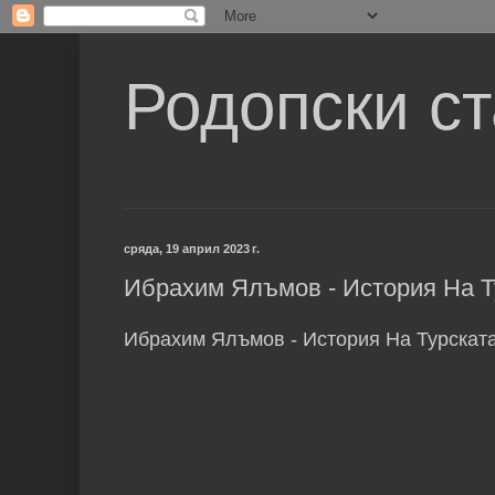
Родопски с
сряда, 19 април 2023 г.
Ибрахим Ялъмов - История На Т
Ибрахим Ялъмов - История На Турскат