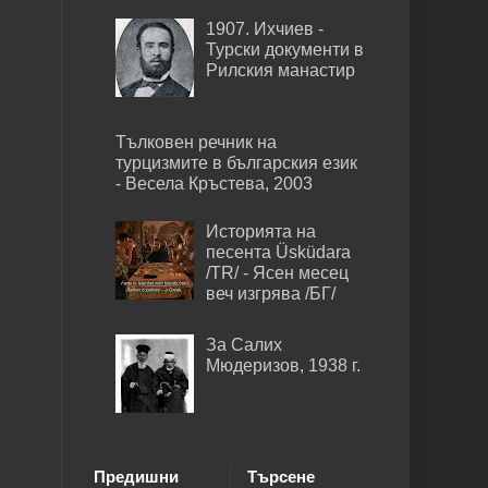
1907. Ихчиев -
Турски документи в
Рилския манастир
Тълковен речник на
турцизмите в българския език
- Весела Кръстева, 2003
Историята на
песента Üsküdara
/TR/ - Ясен месец
веч изгрява /БГ/
За Салих
Мюдеризов, 1938 г.
Предишни
Търсене