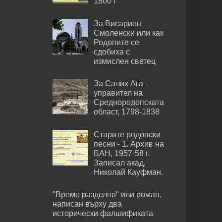
1800 г
За Висарион
Смоленски или как
Родопите се
сдобиха с
измислен светец
За Салих Ага -
управител на
Среднородопската
област, 1798-1838
Старите родопски
песни - 1. Архив на
БАН, 1957-58 г.
Записал акад.
Николай Кауфман.
"Време разделно" или роман,
написан върху два
исторически фалшификата