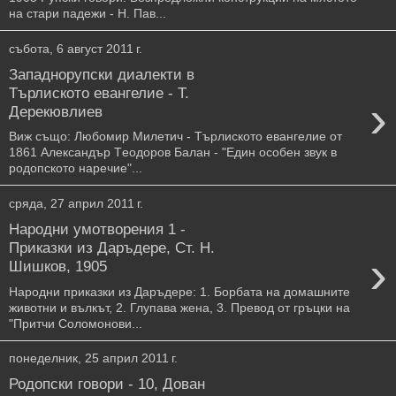
на стари падежи - Н. Пав...
събота, 6 август 2011 г.
Западнорупски диалекти в
Търлиското евангелие - Т.
›
Дерекювлиев
Виж също: Любомир Милетич - Търлиското евангелие от
1861 Александър Тeодоров Балан - "Един особен звук в
родопското наречие"...
сряда, 27 април 2011 г.
Народни умотворения 1 -
Приказки из Даръдере, Ст. Н.
›
Шишков, 1905
Народни приказки из Даръдере: 1. Борбата на домашните
животни и вълкът, 2. Глупава жена, 3. Превод от гръцки на
"Притчи Соломонови...
понеделник, 25 април 2011 г.
Родопски говори - 10, Дован