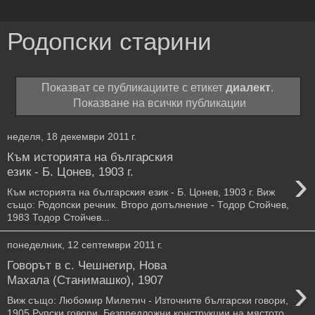
Родопски старини
Показват се публикациите с етикет
диалект
.
Показване на всички публикации
неделя, 18 декември 2011 г.
Към историята на българския
›
език - Б. Цонев, 1903 г.
Към историята на българския език - Б. Цонев, 1903 г. Виж
също: Родопски речник. Второ допълнение - Тодор Стойчев,
1983 Тодор Стойчев...
понеделник, 12 септември 2011 г.
Говорът в с. Чешнегир, Нова
›
Махала (Станимашко), 1907
Виж също: Любомир Милетич - Източните български говори,
1905 Рупски говори. Безпредложни конструкции на мястото