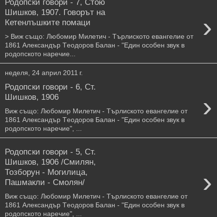
Родопски говори - 7, Стою
Шишков, 1907. Говорът на
›
Кетенлъшките помаци
> Виж също: Любомир Милетич - Търлиското евангелие от
1861 Александър Тeодоров Балан - "Един особен звук в
родопското наречие...
неделя, 24 април 2011 г.
Родопски говори - 6, Ст.
›
Шишков, 1906
Виж също: Любомир Милетич - Търлиското евангелие от
1861 Александър Тeодоров Балан - "Един особен звук в
родопското наречие", ...
Родопски говори - 5, Ст.
Шишков, 1906 /Смилян,
›
Тозборун - Могилица,
Пашмакли - Смолян/
Виж също: Любомир Милетич - Търлиското евангелие от
1861 Александър Тeодоров Балан - "Един особен звук в
родопското наречие", ...