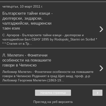
четвъртък, 10 март 2011 г.
Българските тайни езици -
дюлгерски, зидарски,
›
чалгаджийски, мещренски
таен език
С. Аргиров - Българските тайни езици - дюлгерски и
чалгаджийски Бел СБНУ 1895 by Rodopski_Starini on Scribd *
* * Статия от в.Тр...
Л. Милетич - Фонетични
особености на помашките
›
говори в Чепинско
Любомир Милетич - Фонетични особености на помашките
говори в Чепинско Роденият в град Щип акад. проф. д-р
Любомир Георгиев Милетич (1863-19...
›
Начална страница
Преглед на уеб версията