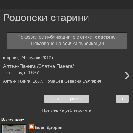
Родопски старини
Показват се публикациите с етикет
северна
.
Показване на всички публикации
вторник, 24 януари 2012 г.
Алтън-Панига /Златна Панега/
›
- сп. Труд, 1887 г
Алтън-Панига, 1887. Помаци в Северна България
›
Начална страница
Преглед на уеб версията
Всичко за мен
Боян Добрев