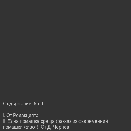
Съдържание, бр. 1:
I. От Редакцията
II. Една помашка среща (разказ из съвременний
помашки живот). От Д. Чернев