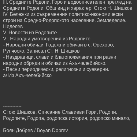
III. Средните Родопи. Горо и водоописателен преглед на
Средните Родопи. Общ вид и характер. Стою Н. Шишков
IV. Бележки из съвременния политико-икономически
строй на Средно-Родопското население. Земледелие.
Неделев
V. Новости из Родопите
VI. Народни умотворения из Родопите
- Народни обичаи. Годежни обичаи в с. Орехово,
Рупчоско. Записал Ст. Н. Шишков
- Наздравици, слави и благопожелания при разни
народни обряди и обичаи из Ахъ-челебийско.
- Песни периодически, религиозни и суеверни.
а/ Из Ахъ-челебийско
------------
Стою Шишков, Списание Славиеви Гори, Родопи,
Родопите, Родопа, родопска история, родопско минало,
Боян Добрев / Boyan Dobrev