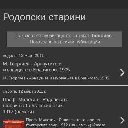
Родопски старини
Показват се публикациите с етикет
rhodopes
.
Показване на всички публикации
неделя, 13 март 2011 г.
М. Георгиев - Арнаутите и
›
мърваците в Брацигово, 1905
М. Георгиев - Арнаутите и мърваците в Брацигово, 1905
събота, 12 март 2011 г.
Проф. Милетич - Родопските
говори на българския език,
1912 (немски)
›
Проф. Милетич - Родопските говори на
българския език, 1912 (на немски) Излезе