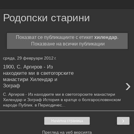
Родопски старини
Показват се публикациите с етикет
хилендар
.
Показване на всички публикации
сряда, 29 февруари 2012 г.
1900, С. Аргиров - Из
находките ми в светогорските
›
манастири Хилендар и
Зограф
С. Аргиров - Из находките ми в светогорските манастири
Хилендар и Зограф История в кратце о болгарословенском
народе Публик. в Периодичес...
›
Начална страница
Преглед на уеб версията