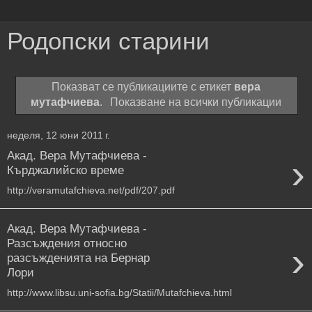
Родопски старини
Показват се публикациите с етикет
вера
мутафчиева
.
Показване на всички публикации
неделя, 12 юни 2011 г.
Акад. Вера Мутафчиева -
›
Кърджалийско време
http://veramutafchieva.net/pdf/207.pdf
Акад. Вера Мутафчиева -
Разсъждения относно
›
разсъжденията на Бернар
Лори
http://www.libsu.uni-sofia.bg/Statii/Mutafchieva.html