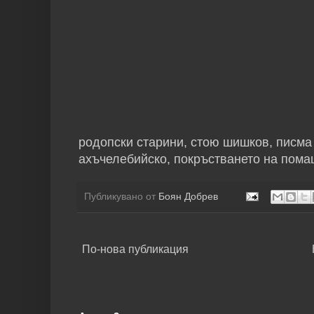
родопски старини, стою шишков, писма 
ахъчелебийско, покръстването на пома
Публикувано от
Боян Добрев
По-нова публикация