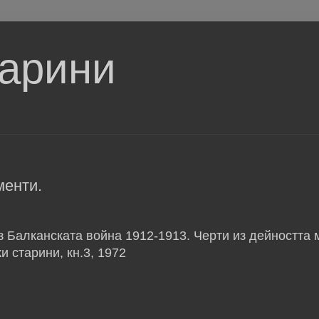
тарини
менти.
 Балканската война 1912-1913. Черти из дейността 
и старини, кн.3, 1972