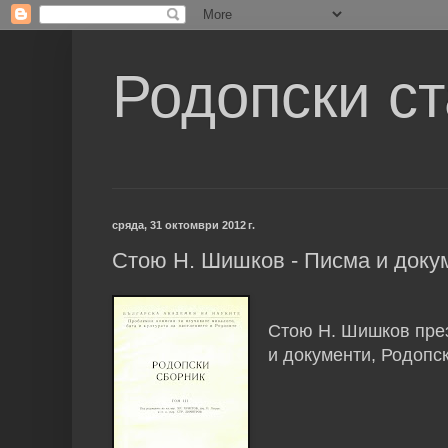
Родопски с
сряда, 31 октомври 2012 г.
Стою Н. Шишков - Писма и доку
Стою Н. Шишков през
и документи, Родопск