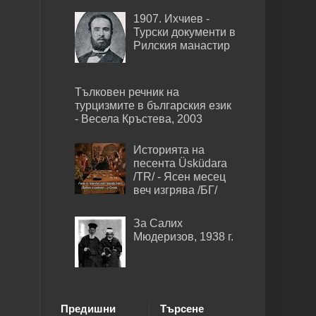
1907. Ихчиев -
Турски документи в
Рилския манастир
Тълковен речник на
турцизмите в българския език
- Весела Кръстева, 2003
Историята на
песента Üsküdara
/TR/ - Ясен месец
веч изгрява /БГ/
За Салих
Мюдеризов, 1938 г.
Предишни
Търсене