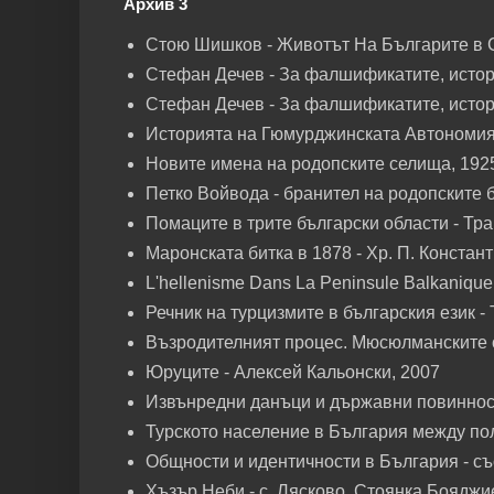
Архив 3
Стою Шишков - Животът На Българите в 
Стефан Дечев - За фалшификатите, истори
Стефан Дечев - За фалшификатите, истори
Историята на Гюмурджинската Автономия -
Новите имена на родопските селища, 192
Петко Войвода - бранител на родопските б
Помаците в трите български области - Тра
Маронската битка в 1878 - Хр. П. Констан
L'hellenisme Dans La Peninsule Balkanique 
Речник на турцизмите в българския език -
Възродителният процес. Мюсюлманските о
Юруците - Алексей Кальонски, 2007
Извънредни данъци и държавни повинности
Турското население в България между по
Общности и идентичности в България - съ
Хъзър Неби - с. Лясково, Стоянка Боядж