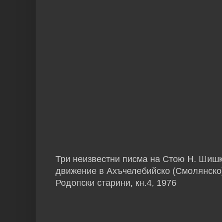
Три неизвестни писма на Стою Н. Шишк
движение в Ахъчелебийско (Смолянско
Родопски старини, кн.4, 1976