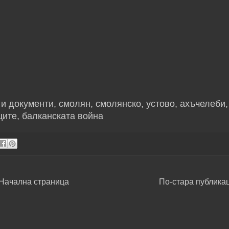
и документи, смолян, смолянско, устово, ахъчелеби,
ците, балканската война
Начална страница
По-стара публика