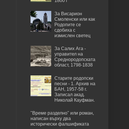
1800 г
За Висарион
Смоленски или как
Родопите се
сдобиха с
измислен светец
За Салих Ага -
управител на
Среднородопската
област, 1798-1838
Старите родопски
песни - 1. Архив на
БАН, 1957-58 г.
Записал акад.
Николай Кауфман.
"Време разделно" или роман,
написан върху два
исторически фалшификата