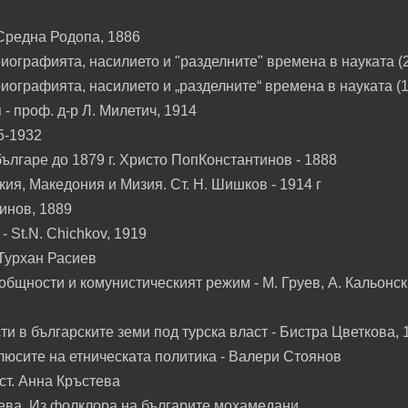
Средна Родопа, 1886
ографията, насилието и "разделните" времена в науката (2
ографията, насилието и „разделните“ времена в науката (1
 проф. д-р Л. Милетич, 1914
5-1932
ългаре до 1879 г. Христо ПопКонстантинов - 1888
кия, Македония и Мизия. Ст. Н. Шишков - 1914 г
тинов, 1889
- St.N. Chichkov, 1919
 Турхан Расиев
бщности и комунистическият режим - М. Груев, А. Кальонск
 в българските земи под турска власт - Бистра Цветкова, 
люсите на етническата политика - Валери Стоянов
ст. Анна Кръстева
иева. Из фолклора на българите мохамедани