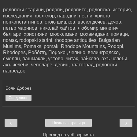
родопски старини, родопи, родопите, родопска, история,
изследвания, фолклор, народни, песни, христо
попконстантинов, стою шишков, васил дечев, дечов,
петър маринов, николай хайтов, любомир милетич,
българи, християни, мюсюлмани, мохамедани, помаци,
помак, rodopski starini, rhodope antiquities, Bulgarian
Muslims, Pomaks, pomak, Rhodope Mountains, Rodopi,
Rhodopes, Ροδόπη, Πομάκοι, чепино, велинградско,
смолян, пашмакли, устово, читак, райково, ахъ-челеби,
ахъ челеби, чепеларе, девин, златоград, родопски
напредък
Боян Добрев
Споделяне
‹
›
Начална страница
Преглед на уеб версията