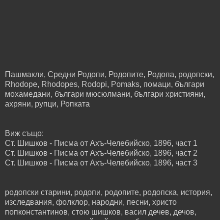
Пашмакли, Средни Родопи, Родопите, Родопа, родопски,
Rhodope, Rhodopes, Rodopi, Pomaks, помаци, българи
мохамедани, българи мюсюлмани, българи християни,
ахряни, рупци, Ропката
Виж също:
Ст. Шишков - Писма от Ахъ-Челебийско, 1896, част 1
Ст. Шишков - Писма от Ахъ-Челебийско, 1896, част 2
Ст. Шишков - Писма от Ахъ-Челебийско, 1896, част 3
родопски старини, родопи, родопите, родопска, история,
изследвания, фолклор, народни, песни, христо
попконстантинов, стою шишков, васил дечев, дечов,