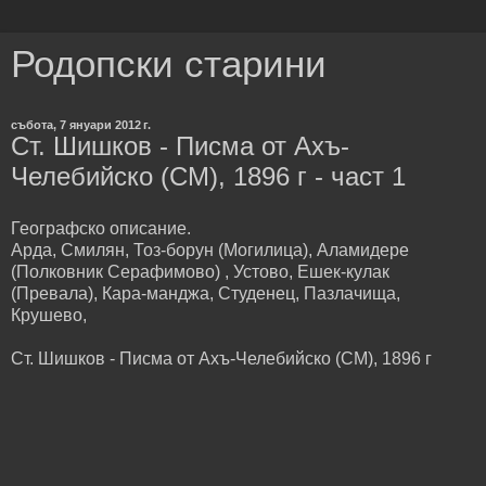
Родопски старини
събота, 7 януари 2012 г.
Ст. Шишков - Писма от Ахъ-
Челебийско (СМ), 1896 г - част 1
Географско описание.
Арда, Смилян, Тоз-борун (Могилица), Аламидере
(Полковник Серафимово) , Устово, Ешек-кулак
(Превала), Кара-манджа, Студенец, Пазлачища,
Крушево,
Ст. Шишков - Писма от Ахъ-Челебийско (СМ), 1896 г