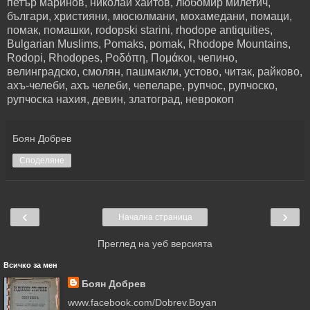
петър маринов, николай хайтов, любомир милетич,
българи, християни, мюсюлмани, мохамедани, помаци,
помак, помашки, rodopski starini, rhodope antiquities,
Bulgarian Muslims, Pomaks, pomak, Rhodope Mountains,
Rodopi, Rhodopes, Ροδόπη, Πομάκοι, чепино,
велинградско, смолян, пашмакли, устово, читак, райково,
ахъ-челеби, ахъ челеби, чепеларе, рупчос, рупчоско,
рупчоска нахия, девин, златоград, неврокоп
Боян Добрев
Споделяне
‹
›
Начална страница
Преглед на уеб версията
Всичко за мен
Боян Добрев
www.facebook.com/Dobrev.Boyan