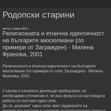
Родопски старини
петък, 3 март 2017 г.
Религиозната и етнична идентичност
на българите мюсюлмани (по
примери от Загражден) - Милена
Франова, 2001
Религиозната и етнична идентичност на българите
мюсюлмани (по примери от село Загражден) - Милена
Франова, 2001
Съвсем в началото донякъде прибързано, но
необходимо уточнение е, че във фокуса на настоящата
работа се поставя едно село.
Да се „разкаже" едно село чрез задаването на
множество питания в широкия антропологичен спектър