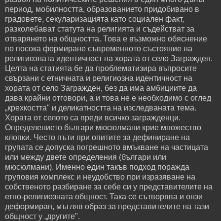
период, мобилността, образованието придобивано в
градовете, секуларизацията като социален факт,
разколебават статута на религията и съдействат за
отварянето на общността. Това е възможно обяснение
по посока формиране съвременното състояние на
религиозната идентичност на хората от село Загражден.
Целта на статията бе да проблематизира въпросите
свързани с етничната и религиозна идентичност на
хората от село Загражден, без да има амбициите да
дава крайни отговори, а и това не е необходимо с оглед
„крехкостта" и деликатността на изследваната тема.
Хората от селото са преди всичко загражденци.
Определението българи мюсюлмани крие множество
клопки. Често пъти при опитите за дефиниране на
групата се допуска погрешното вмъкване на частицата
или между двете определения (българи или
мюсюлмани). Именно един такъв подход поражда
груповия комплекс и неудобство при изразяване на
собственото разбиране за себе си у представителите на
етно-религиозната общност. Така се сътворява и онзи
деформиран, мъгляв образ за представителите на тази
общност у „другите".