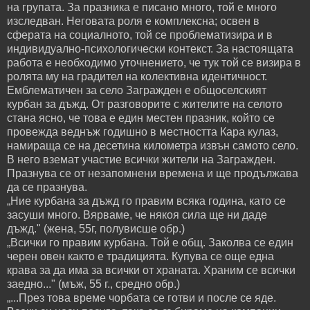
на групата. За празника е писано много, той е много
изследван. Неговата роля е комплексна; освен в
сферата на социалното, той се проблематизира и в
индивидуално-психологически контекст. За настоящата
работа е необходимо уточнението, че тук той се визира в
ролята му на градител на колективна идентичност.
Емблематичен за село Загражден е общоселският
курбан за дъжд. От разговорите с жителите на селото
стана ясно, че това е един местен празник, който се
провежда веднъж годишно в местността Кара кулаз,
намираща се на десетина километра извън самото село.
В него вземат участие всички жители на Загражден.
Празнува се от незапомнени времена и ще продължава
да се празнува.
„Ние курбана за дъжд го правим всяка година, като се
засуши много. Вярваме, че някоя сила ще ни даде
дъжд." (жена, 55г, полувисше обр.)
„Всички го правим курбана. Той е общ. Заколва се един
черен овен както е традицията. Купува се още една
крава за да има за всички от храната. Храним се всички
заедно..." (мъж, 55 г., средно обр.)
„...През това време чорбата се готви и после се яде.