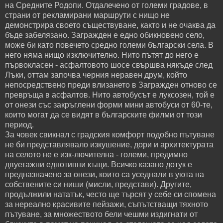
на Средните Родопи. Отдалечено от големи градове, в
страни от рекламирани маршрути с нищо не
демонстрира своето съществуване, както и не очаква да
бъде забелязано. Загражден е едно обикновено село,
може би като повечето средно големи български села. В
него няма нищо изключително. Нито пътят до него е
първокласен - асфалтовото шосе свършва някъде след
Лъки, оттам започва черния неравен друм, който
непосредствено преди влизането в Загражден отново се
превръща в асфалтов. Нито автобусът е луксозен, той е
от онези със закръглени форми мини автобуси от 60-те,
които могат да се видят в българските филми от този
период.
За човек свикнал с градския комфорт подобно пътуване
не би представлявало изкушение, дори и архитектурата
на селото не е изк-лючителна - големи, предимно
двуетажни еднотипни къщи. Всичко казано дотук е
предназначено за онези, които са уседнали в уюта на
собствените си ниши (мисли, представи). Другите,
продължили нататък, често ще търсят у себе си спомена
за нереално красивите пейзажи, съпътстващи тяхното
пътуване, за множеството бели чешми издигнати от