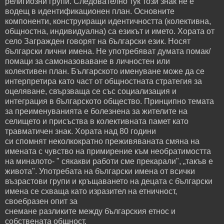
религиозни групи. Следователно тук този знак не е
водещ в идентификационен план. Основните
компоненти, конструиращи идентичността (колективна,
общностна, индивидуална) са езикът и името. Хората от
село Загражден говорят на български език. Носят
български лични имена. Не употребяват думата помак/
помаци за самоназоваване в личностен или
колективен план. Българското именуване може да се
интерпретира като част от общностната стратегия за
оцеляване, свързваща се със социализация и
интеграция в българското общество. Принципно темата
за преименуванията е болезнена за жителите на
селището и присъства в колективната памет като
травматичен знак. Хората над 80 години
си спомнят неколкократно преживяваната смяна на
имената с чувство на примирение към необратимостта
на миналото- " сякакви работи сме прекарали", „такъв е
живота". Употребата на български имена от всички
възрастови групи и кръщаването на децата с български
имена се схваща като изразител на етничност,
своебразен опит за
снемане разликите между българския етнос и
собствената общност.