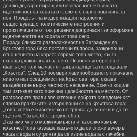
донякъде, гарантиращ им безопасност. Етничната
идентичност на хората от селото е силно повлияна от
нея. Процесът на модернизация паралелно
съществуващ с политическите настроения и
произтичащите от тях решения допринасят за оформяне
идентичността на хората от това село.
Поради близката разположеност на Загражден до
Кръстова гора бяха поставени въпроси, разкриващи
отношението на хората спрямо това място, как го
схващат, какво знаят за него. Особено интересен е
фактът, че голяма част от загражденци са посещавали
„Кръстов". След 10 ноември лавинообразното покачване
нивото на посещаемост на Кръстова гора, оказва
въздействие върху местното население. Всички ходили
там изтъкват като причина целебността на мястото. От
разговорите прави впечатление добрата осведоменост
спрямо практиките, извършващи се на Кръстова гора:
„Това, което е животинско не трябва да се носи и да се
яде там. " (мъж, 60г., средно обр.).
„Там има много малки камъчета и на всяко камъче
кръстче. Попа казваше камъчето да се сложи вечер в
чаша с вода и сутринта да се изпие водата с лечебна