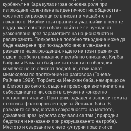
курбанът на Кара кулаз играе основна роля при
изграждане колективната идентичност на общността -
чрез него загражденци се вписват в мащабите на
локалното. Имайки този празник и участвайки в него те
поддържат собствен облик, който не се нуждае от
узаконяване чрез параметрите на националното и
религиозното. Подкрепа на подобно твърдение може да
бъде намерена при по-задълбочено вглеждане в
разказите на загражденци, където на този празник се
отделя особено внимание и детайлно описание. Курбан
байрам и Рамазан байрам като части от обредния
комплекс не се описват подробно, отминават
мимоходом по протежение на разговора (Ганева-
Райчева 1999). Тюрбето на Йенихан баба, намиращо се
в близост до селото, също не провокира вниманието на
събеседниците ни, освен в случаи на конкретно
поставяни питания. При пряко зададени въпроси темата
отключва фолклорни легенди за Йенихан баба. В
разказите се подчертава сакралността на мястото,
доказвана чрез чудесата случвали се там ( природни
бедствия и наказания при разрушаването на гроба).
Мястото и свързаните с него културни практики се