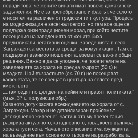
поради това, че жените винаги имат повече домакински
задължения. Не е за пренебрегване и фактът, че селото
е носител на различен от градския тип култура. Процесът
на модернизация е засегнал селото, но там все още се
поддържа онзи традиционен морал, при който честите
посещения на заведенията от жените биха
предизвикали негативни оценки. Заведенията в село
Загражден са местата за срещи, за комуникация. Там се
поддържат взаимоотношенията, вземат се важни общи
решения. Важно е да се упомене, че посетителите на
заведенията са хората на средна възраст (50 г.) и
младите. Най-възрастните (ок. 70 г.) не посещават
кафенетата, те се срещат в центъра на селото пред
кметството.
„...там седят по цял ден на пейките и правят политиката."
(мъж, 37 г., полувисше обр.)
Казаното дотук засяга всекидневието на хората от с.
Загражден. Макар и не детайлизиран проблемът
„всекидневно живеене", частичната му презентация
разкрива актуалното, катадневното, това, което вълнува
хората тук и сега. Началното описание има функцията
на въведение към основното търсене на разработката.