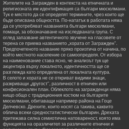
Жителите на Загражден в контекста на етничната и
религиозната им идентификация са българи мюсюлмани.
Тук е мястото да се определят термините, чрез които ще
бъде описвана общността. По-нататък в работата няма
да се употребяват названията българи мюсюлмани,
помаци, за обозначаване на изследваната група. С
оглед запазване автентичното звучене на гласовете от
терена се приема названието „хората от Загражден".
Предпочетеното название пряко произтича от начина, по
който местното население се самоопределя. От избора
на наименование става ясно, че анализът тук ще
акцентира върху локалното, идентичността ще се
разглежда като определена от локалната култура.
В селото и хората не се откриват видими знаци,
разкриващи „другост", различност в етничен или
конфесионален план. Облеклото на загражденци няма
нищо общо с традиционния костюм на българите
мюсюлмани, обитаващи например района на Гоце
Делчевско. Дрехите, които носят са такива, каквито
облича всеки средностатистически българин. Дрехата
притежава силна семиотична натовареност, която има
функцията на оразличител за различните етнични и