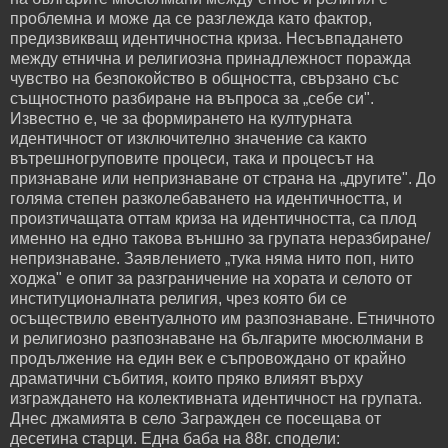
проблемна и може да се разглежда като фактор,
предизвикващ идентичностна криза. Несъвпадането
между етнична и религиозна принадлежност поражда
чувство на безпокойство в общността, свързано със
същностното разбиране на въпроса за „себе си".
Известно е, че за формирането на културната
идентичност от изключително значение са както
вътрешногруповите процеси, така и процесът на
признаване или непризнаване от страна на „другите". До
голяма степен разколебаването на идентичността, и
произтичащата оттам криза на идентичността, са плод
именно на едно такова външно за групата неразбиране/
непризнаване. Заявлението „тука няма нито поп, нито
ходжа" е опит за разграничение на хората и селото от
институционалната религия, чрез която би се
осъществило евентуалното им разпознаване. Етничното
и религиозно разпознаване на българите мюсюлмани в
продължение на един век е съпровождано от крайно
драматични събития, които пряко влияят върху
изграждането на колективната идентичност на групата.
Днес джамията в село Загражден се посещава от
десетина старци. Една баба на 88г. сподели: