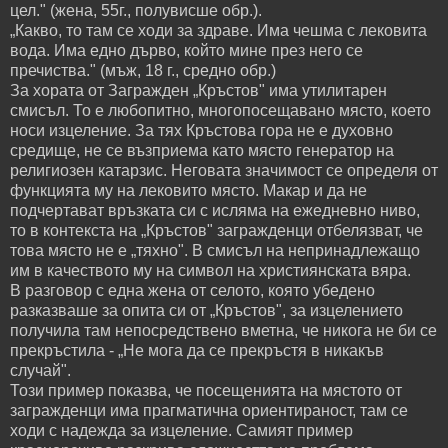
цел." (жена, 55г., полувисше обр.).
„Какво, то там се ходи за здраве. Има чешма с лековита
вода. Има едно дърво, който мине през него се
пречиства." (мъж, 18 г., средно обр.)
За хората от Загражден „Кръстов" има утилитарен
смисъл. То е любопитно, многопосещавано място, което
носи изцеление. За тях Кръстова гора не е духовно
средище, не се възприема като място генератор на
религиозен катарзис. Неговата значимост се определя от
функцията му на лековито място. Макар и да не
подчертават връзката си с исляма на ежедневно ниво,
то в контекста на „Кръстов" загражденци отбелязват, че
това място не е „тяхно". В смисъл на непринадлежащо
им в качеството му на символ на християнската вяра.
В разговор с една жена от селото, която убедено
разказваше за опита си от „Кръстов", за изцелението
получила там непосредствено вметна, че никога не би се
прекръстила - „Не мога да се прекръстя в никакъв
случай".
Този пример показва, че посещенията на мястото от
загражденци има прагматична ориентираност, там се
ходи с надежда за изцеление. Самият пример