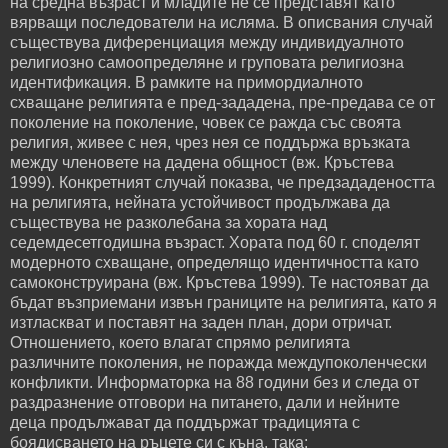
на средна възраст и младите не се представят като
вярващи последователи на исляма. В описвания случай
съществува диференциация между индивидуалното
религиозно самоопределяне и груповата религиозна
идентификация. В рамките на примордиалното
схващане религията е пред-зададена, пре-предава се от
поколение на поколение, човек се ражда със своята
религия, живее с нея, чрез нея се поддържа връзката
между членовете на дадена общност (вж. Кръстева
1999). Конкретният случай показва, че предзададеността
на религията, нейната устойчивост продължава да
съществува не разколебана за хората над
седемдесетгодишна възраст. Хората под 60 г. споделят
модерното схващане, определящо идентичността като
самоконструирана (вж. Кръстева 1999). Те настояват да
бъдат възприемани извън границите на религията, като я
изтласкват и поставят на заден план, дори отричат.
Отношението, което влагат спрямо религията
различните поколения, не поражда междупоколенчески
конфликти. Информаторка на 88 години без и следа от
раздразнение отговори на питането, дали и нейните
деца продължават да поддържат традицията с
боядисването на ръцете си с къна, така: