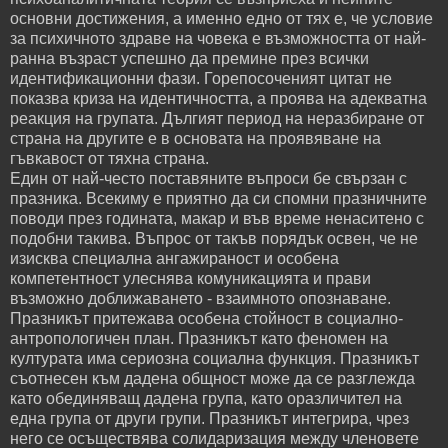
основни достижения, а именно едно от тях е, че условие
за психичното здраве на човека е възможността от най-
ранна възраст успешно да премине през всички
идентификационни фази. Горепосоченият цитат не
показва криза на идентичността, а проява на адекватна
реакция на групата. Дългият период на неразбиране от
страна на другите е в основата на проявяване на
гъвкавост от тяхна страна.
Един от най-често поставяните въпроси бе свързан с
празника. Всекиму е приятно да си спомни празничните
поводи през годината, макар и във време ненаситено с
подобни такива. Въпрос от такъв порядък освен, че не
изисква специална ангажираност и особена
компетентност улеснява комуникацията и прави
възможно доближаването - взаимното опознаване.
Празникът притежава особена стойност в социално-
антропологичен план. Празникът като феномен на
културата има сериозна социална функция. Празникът
съотнесен към дадена общност може да се разглежда
като обединяващ дадена група, като оразличител на
една група от други групи. Празникът интегрира, чрез
него се осъществява солидаризация между членовете