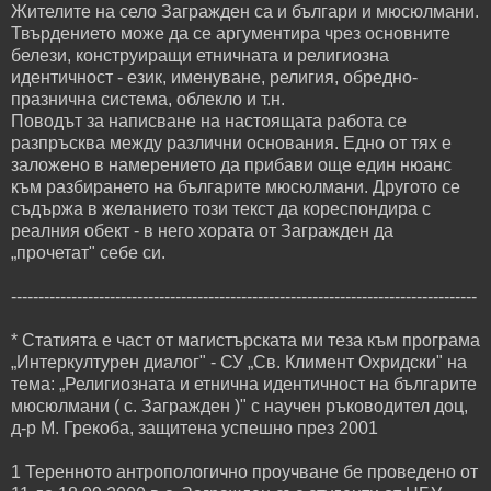
Жителите на село Загражден са и българи и мюсюлмани.
Твърдението може да се аргументира чрез основните
белези, конструиращи етничната и религиозна
идентичност - език, именуване, религия, обредно-
празнична система, облекло и т.н.
Поводът за написване на настоящата работа се
разпръсква между различни основания. Едно от тях е
заложено в намерението да прибави още един нюанс
към разбирането на българите мюсюлмани. Другото се
съдържа в желанието този текст да кореспондира с
реалния обект - в него хората от Загражден да
„прочетат" себе си.
-------------------------------------------------------------------------------------
* Статията е част от магистърската ми теза към програма
„Интеркултурен диалог" - СУ „Св. Климент Охридски" на
тема: „Религиозната и етнична идентичност на българите
мюсюлмани ( с. Загражден )" с научен ръководител доц,
д-р М. Грекоба, защитена успешно през 2001
1 Теренното антропологично проучване бе проведено от