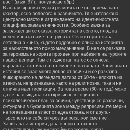
вас." (мъж, 37 г., полувисше обр.)
В анализирания случай религията се възприема като
фактор, осно-вополагащ различието. Тя е изтласкана,
централно място в изграждането на идентичностната
специфика заема етничността. Особено важна за
загражденци се оказва историята на селото, плод на
колективната памет на групата. Селото притежава
летописна книга, където подробно е описана историята
за насилственото помохамеданчване. В нея се разказва
за героизма на хората проявен при набезите на турските
нашественици. Там с подчертан патос се описва
кървавата картина на отнемането на вярата. Записаната
история се знае много добре от всички и се разказва.
Фиксирането на легендата датира от 60-те - епохата на
атеизъм, непризнаване, както на религиозна, така и на
етнична идентификация. За това време (60-те год.) може
да се разсъждава като кризисно в социално-
психологически план за всички, чувстващи се различни,
ситуирани в буферната зона между репресивните мерки
на тогавашната власт от една страна, и от друга -
търсенето на себе си чрез въпроса „кои сме ние".
Записаната история дава опори на тяхното
съществуване, акумулирайки подходящ образ,