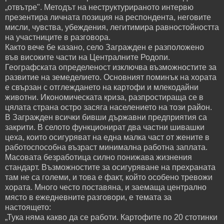
„отвътре". Методът на неструктурираното интервю
презентира личната позиция на респондента, неговите
мисли, чувства, убеждения, легитимира равностойността
на участниците в разговора.
Както вече бе казано, село Загражден е разположено
във високите части на Централните Родопи.
Географската определеност изключва възможностите за
развитие на земеделието. Основният поминък на хората
е свързан с отглеждането на картофи и млекодайни
животни. Икономическата криза, разпростираща се в
цялата страна остро засяга населението на този район.
В Загражден всички бивши държавни предприятия са
закрити. В селото функционират два частни шивашки
цеха, които осигуряват на една малка част от жените в
работоспособна възраст минимална работна заплата.
Масовата безработица силно понижава жизнения
стандарт. Възможностите за осигуряване на прехраната
там не са големи, и това е факт, който особено тревожи
хората. Много често поставяна, и заемаща централно
място в ежедневните разговори, е темата за
настоящето:
„Тука няма какво да се работи. Картофите по 20 стотинки