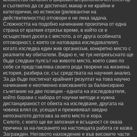
и съответно да се достигнат, макар и не крайни и
категорични, но истински (релевантни на
действителността) отговори е не лека задача.
Сложността на подобно начинание произтича от една
страна от краткия отрязък време, в който се е
осъществил досега с мястото, а от друга особената
отговорност, с която се натоварва изследователят,
когато изследва един жив организъм, конкретно място с
реалните му обитатели. Видно е, че тук непрекъснато ще
бъде следван пулсът на живото място, което само по
себе си представлява своего рода творене на жизнена
история, разбира се, със средствата на научния анализ.
За да бъде постигнат крайният резултат на това научно
начинание е неотменно изискването за балансирано
съчетание на две позиции - едната на изследователя,
който борави с набора от научни методи и нужна
дистанцираност от обекта на изследване, другата на
човека влял се, усещал и преживявал заедно
непознатото дотогава за него място и хора.
Селото, с което ще ви запозная и всъщност се оказа
причина за на-писването на настоящата работа се казва
Загражден. Неговото нахождение е във високите части