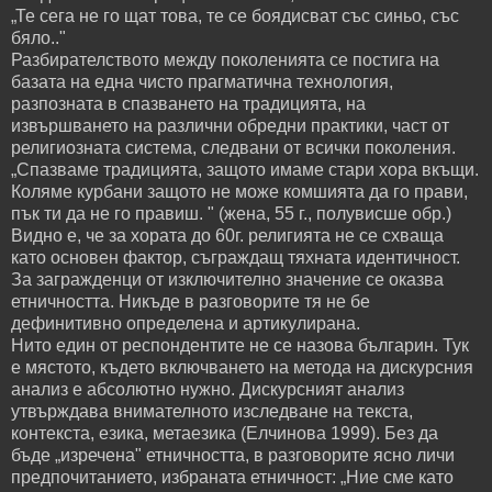
„Те сега не го щат това, те се боядисват със синьо, със
бяло.."
Разбирателството между поколенията се постига на
базата на една чисто прагматична технология,
разпозната в спазването на традицията, на
извършването на различни обредни практики, част от
религиозната система, следвани от всички поколения.
„Спазваме традицията, защото имаме стари хора вкъщи.
Коляме курбани защото не може комшията да го прави,
пък ти да не го правиш. " (жена, 55 г., полувисше обр.)
Видно е, че за хората до 60г. религията не се схваща
като основен фактор, съграждащ тяхната идентичност.
За загражденци от изключително значение се оказва
етничността. Никъде в разговорите тя не бе
дефинитивно определена и артикулирана.
Нито един от респондентите не се назова българин. Тук
е мястото, където включването на метода на дискурсния
анализ е абсолютно нужно. Дискурсният анализ
утвърждава внимателното изследване на текста,
контекста, езика, метаезика (Елчинова 1999). Без да
бъде „изречена" етничността, в разговорите ясно личи
предпочитанието, избраната етничност: „Ние сме като