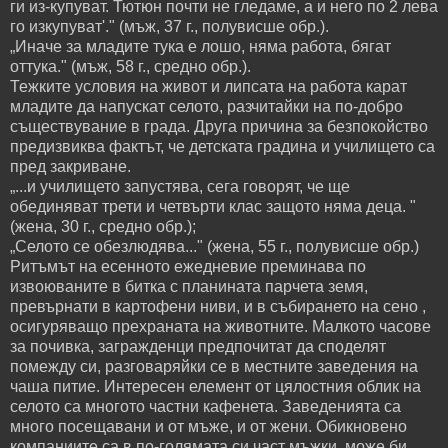
ги из-купуват. Тютюн почти не гледаме, а и него по 2 лева
го изкупуват'." (мъж, 37 г., полувисше обр.).
„Иначе за младите тука е лошо, няма работа, бягат
оттука." (мъж, 58 г., средно обр.).
Тежките условия на живот и липсата на работа карат
младите да напускат селото, разчитайки на по-добро
съществувание в града. Друга причина за безпокойство
предизвиква фактът, че детската градина и училището са
пред закриване.
„...и училището запустява, сега говорят, че ще
обединяват трети и четвърти клас защото няма деца. "
(жена, 30 г., средно обр.);
„Селото се обезлюдява..." (жена, 55 г., полувисше обр.)
Ритъмът на есенното ежедневие преминава по
извоюваните в битка с планината парчета земя,
превърнати в картофени ниви, и в събирането на сено ,
осигуряващо прехраната на животните. Малкото часове
за почивка, загражденци предпочитат да споделят
помежду си, разговаряйки се в местните заведения на
чаша питие. Интересен елемент от цялостния облик на
селото са многото частни кафенета. Заведенията са
много посещавани и от мъже, и от жени. Обикновено
компаниите са в по-голямата си част мъжки, може би