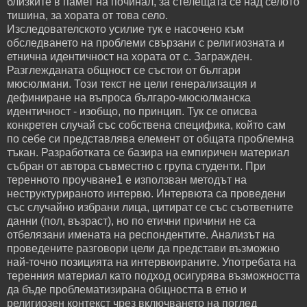
близките в памет на починал, за стелещата се над селото
тишина, за хората от това село.
Изследователското усилие тук е насочено към
обследването на проблеми свързани с религиозната и
етнична идентичност на хората от с. Загражден.
Разглежданата общност се състои от българи
мюсюлмани. Този текст не цели генерализация и
дефиниране на въпроса българо-мюсюлманска
идентичност - изобщо, по принцип. Тук се описва
конкретен случай със собствена специфика, който сам
по себе си представлява елемент от общата проблемна
тъкан. Разработката се базира на емпиричен материал
събран от автора съвместно с група студенти. При
теренното проучване1 е използван методът на
неструктурираното интервю. Интервюта са проведени
със случайно избрани лица, цитират се със съответните
данни (пол, възраст), но по етични причини не са
отбелязани имената на респондентите. Анализът на
проведените разговори цели да представи възможно
най-точно позицията на интервюираните. Употребата на
теренния материал като подход осигурява възможността
да бъде проблематизирана общността в етно и
религиозен контекст чрез включването на поглед