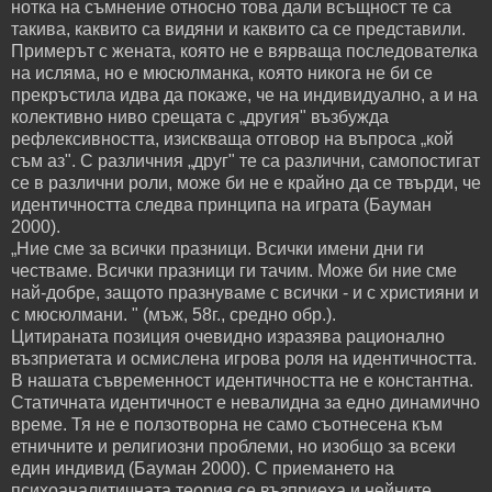
нотка на съмнение относно това дали всъщност те са
такива, каквито са видяни и каквито са се представили.
Примерът с жената, която не е вярваща последователка
на исляма, но е мюсюлманка, която никога не би се
прекръстила идва да покаже, че на индивидуално, а и на
колективно ниво срещата с „другия" възбужда
рефлексивността, изискваща отговор на въпроса „кой
съм аз". С различния „друг" те са различни, самопостигат
се в различни роли, може би не е крайно да се твърди, че
идентичността следва принципа на играта (Бауман
2000).
„Ние сме за всички празници. Всички имени дни ги
честваме. Всички празници ги тачим. Може би ние сме
най-добре, защото празнуваме с всички - и с християни и
с мюсюлмани. " (мъж, 58г., средно обр.).
Цитираната позиция очевидно изразява рационално
възприетата и осмислена игрова роля на идентичността.
В нашата съвременност идентичността не е константна.
Статичната идентичност е невалидна за едно динамично
време. Тя не е ползотворна не само съотнесена към
етничните и религиозни проблеми, но изобщо за всеки
един индивид (Бауман 2000). С приемането на
психоаналитичната теория се възприеха и нейните