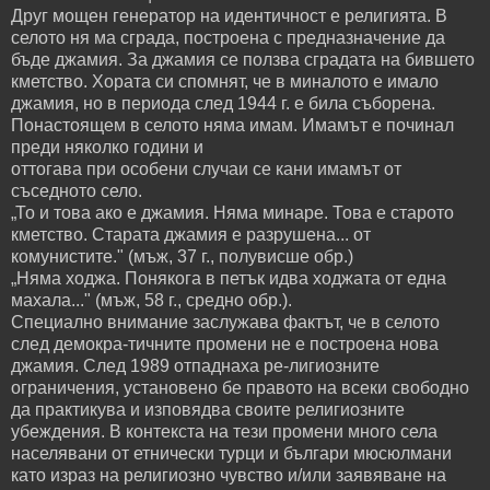
Друг мощен генератор на идентичност е религията. В
селото ня ма сграда, построена с предназначение да
бъде джамия. За джамия се ползва сградата на бившето
кметство. Хората си спомнят, че в миналото е имало
джамия, но в периода след 1944 г. е била съборена.
Понастоящем в селото няма имам. Имамът е починал
преди няколко години и
оттогава при особени случаи се кани имамът от
съседното село.
„То и това ако е джамия. Няма минаре. Това е старото
кметство. Старата джамия е разрушена... от
комунистите." (мъж, 37 г., полувисше обр.)
„Няма ходжа. Понякога в петък идва ходжата от една
махала..." (мъж, 58 г., средно обр.).
Специално внимание заслужава фактът, че в селото
след демокра-тичните промени не е построена нова
джамия. След 1989 отпаднаха ре-лигиозните
ограничения, установено бе правото на всеки свободно
да практикува и изповядва своите религиозните
убеждения. В контекста на тези промени много села
населявани от етнически турци и българи мюсюлмани
като израз на религиозно чувство и/или заявяване на