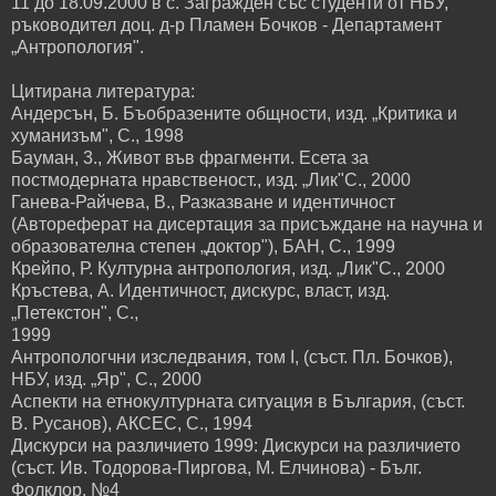
11 до 18.09.2000 в с. Загражден със студенти от НБУ,
ръководител доц. д-р Пламен Бочков - Департамент
„Антропология".
Цитирана литература:
Андерсън, Б. Бъобразените общности, изд. „Критика и
хуманизъм", С., 1998
Бауман, 3., Живот във фрагменти. Есета за
постмодерната нравственост., изд. „Лик"С., 2000
Ганева-Райчева, В., Разказване и идентичност
(Автореферат на дисертация за присъждане на научна и
образователна степен „доктор"), БАН, С., 1999
Крейпо, Р. Културна антропология, изд. „Лик"С., 2000
Кръстева, А. Идентичност, дискурс, власт, изд.
„Петекстон", С.,
1999
Антропологчни изследвания, том I, (съст. Пл. Бочков),
НБУ, изд. „Яр", С., 2000
Аспекти на етнокултурната ситуация в България, (съст.
В. Русанов), АКСЕС, С., 1994
Дискурси на различието 1999: Дискурси на различието
(съст. Ив. Тодорова-Пиргова, М. Елчинова) - Бълг.
Фолклор, №4