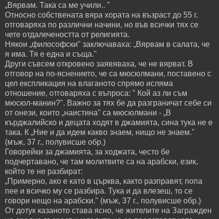
„Вярвам. Така са ме учили.. "
Относно собствената вяра хората на възраст до 55 г.
отговаряха по различни начини, но във всички тях се
чете отдалечеността от религията.
Някои „философски" заключаваха: „Вярвам в салата, че
я има. Тя е една и съща."
Други съвсем откровено заявяваха, че не вярват. В
отговор на по-яснението, че са мюсюлмани, поставено с
цел експликация на влаганото спрямо исляма
отношение, отговаряха с въпроса: " Кой аз ли съм
мюсюл-манин?". Важно за тях бе да разграничат себе си
от онези, които „наистина" са мюсюлмани - „В
кърджалийско и децата ходят в джамията, сина тука не е
така. К „Ние и да идем какво знаем, нищо не знаем."
(мъж, 37 г., полувисше обр.)
Говорейки за джамията, за ходжата, често бе
подчертавано, че там молитвите са на арабски, език,
който те не разбират:
„Примерно, ако е като в църква, както разправят, попа
пее и всичко му се разбира. Тука и да влезеш, то се
говори нещо на арабски." (мъж, 37 г., полувисше обр.)
От дотук казаното става ясно, че жителите на Загражден