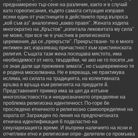
преднамерено тър-сене на различие, както и в случай
като гореописания, където самата ситуация изправя
всеки един от участниците в действието пред въпроса
„кой съм аз" аналогично „какво правя". Жената ходила
многократно на „Кръстов" „изпитала лековитата му сила"
не може, при все че е участник в религиозната
церемония, да се „прекръсти". Прекръстване- то е много
интимен акт, изразяващ причастност към християнската
религия. Същата тази жена посещава мястото, има
необходимост от него, твърдейки, че ако не го посети „не
се знае дали ще преживее зимата", но същевременно тя
е родена мюсюлманка. Не е вярваща, не практикува
исляма, но силата на традицията, на колективната
връзка я връща към религията на предците й.
Представеният пример има за цел да изтъкне
многопластовостта и нееднозначното определяне на
проблема религиозна идентичност. По-горе бе
проследено етничното и религиозно самоопределяне на
хората от Загражден по линия на предпочитаната
етнична идентификация 6 подвластно на
секуларизацията време. И въпреки наличието на ясни и
отчетливи етно и религиозни опре- делители се промъква