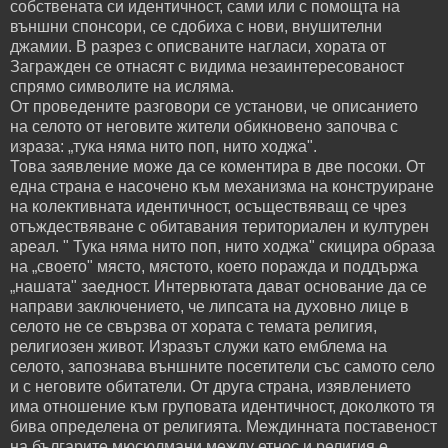
собствената си идентичност, сами или с помощта на
външни спонсори, се сдобиха с нови, внушителни
джамии. В разрез с описваните нагласи, хората от
Загражден се отнасят с видима незаинтересованост
спрямо символите на исляма.
От проведените разговори се установи, че описанието
на селото от неговите жители обикновено започва с
израза: „тука няма нито поп, нито ходжа".
Това заявление може да се коментира в две посоки. От
една страна е насочено към механизма на конструиране
на колективната идентичност, осъществяващ се чрез
отъждествяване с обитавания териториален и културен
ареал. " Тука няма нито поп, нито ходжа" скицира образа
на „своето" място, мястото, което поражда и поддържа
„нашата" заедност. Интервютата дават основание да се
направи заключението, че липсата на духовно лице в
селото не се свързва от хората с темата религия,
религиозен живот. Изразът служи като емблема на
селото, запознава външните посетители със самото село
и с неговите обитатели. От друга страна, изявлението
има отношение към груповата идентичност, доколкото тя
бива определена от религията. Междинната поставеност
на българите мюсюлмани между етнос и религия е