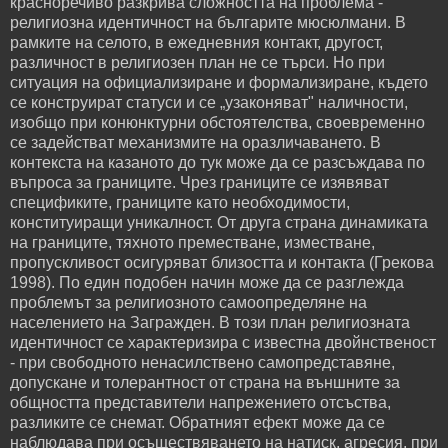
красноречиво разкрива сложността на проблема -
религиозна идентичност на българите мюсюлмани. В
рамките на селото, в ежедневния контакт, другост,
различност в религиозен план не се търси. Но при
ситуация на официализиране и формализиране, където
се конструират статуси и се „узаконяват" наличности,
изобщо при конюнктурни обстоятелства, своевременно
се задействат механизмите на оразличаването. В
контекста на казаното до тук може да се разсъждава по
въпроса за границите. Чрез границите се изявяват
спецификите, границите като необходимости,
конституиращи уникалност. От друга страна динамиката
на границите, тяхното преместване, изместване,
пропускливост осигуряват близостта и контакта (Грекова
1998). По един подобен начин може да се разглежда
проблемът за религиозното самоопределяне на
населението на Загражден. В този план религиозната
идентичност се характеризира с известна двойнственост
- при свободното ненасилствено самопредставяне,
допускане и толерантност от страна на външните за
общността представители напрежението отсъства,
разликите се снемат. Обратният ефект може да се
наблюдава при осъществяването на натиск, агресия, при