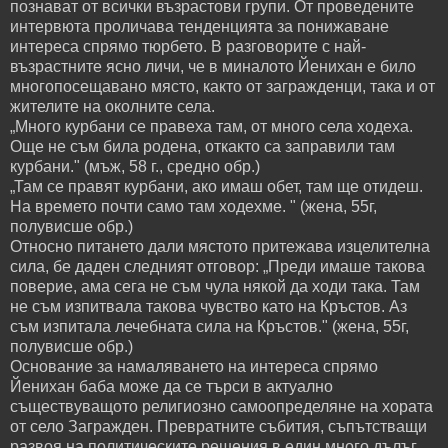
познават от всички възрастови групи. От проведените
интервюта проличава тенденцията за понижаване
интереса спрямо тюрбето. В разговорите с най-
възрастните ясно личи, че в миналото Йенихан е било
многопосещавано място, както от загражденци, така и от
жителите на околните села.
„Много курбани се правеха там, от много села ходеха.
Още не съм била родена, откакто са заправили там
курбани." (мъж, 58 г., средно обр.)
„Там се правят курбани, ако имаш обет, там ще отидеш.
На времето почти само там ходехме. " (жена, 55г,
полувисше обр.)
Относно питането дали мястото притежава изцелителна
сила, бе даден следният отговор: „Преди имаше такова
поверие, ама сега не съм чула някой да ходи така. Там
не съм изпитвала такова чувство като на Кръстов. Аз
съм изпитала лечебната сила на Кръстов." (жена, 55г,
полувисше обр.)
Основание за намаляването на интереса спрямо
Йенихан баба може да се търси в актуално
съществуващото религиозно самоопределяне на хората
от село Загражден. Превратните събития, съпътстващи
развоя на политическите решения в един много дълъг