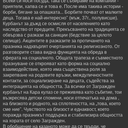
Всеки си носи посуда, така се събираме на компании -
приятели, хапва се и това е. После има такива истории -
борби, бягане за опашката... Борбите почват от малките
деца. Тогава е най-интересно" (мъж, 37г., полувисше).
Курбанът за дъжд се осмисля от населението като
наследство от предците. Прекъсването на традицията се
обвързва с разкази за санкции (бедствие за цялото
селище). Акцентите в разказите за протичането на
празника надхвърлят очертанията на религиозното. От
разговорите става видна функцията на обреда в
сферата на социалното. Общата трапеза и съвместното
празнуване се открояват като форма на социално
взаимодействие, която има съществена роля за
закрепване на родовите връзки, междуличностните
контакти, за социализиране на децата, съдейства за
интеграцията на общността. За всички от Загражден
курбанът на Кара кулаз се преживява като събитие, тои
възкресява детски спомени, носи отпечатъка на дома ,
на близкото и родното, на сплотеността, на „това, което
сме ние". Чувството на близост и еднаквост, което
поражда празникът поддържа и стабилизира общността
на хората от село Загражден.
В обобщение на казаното може да се твърди, че