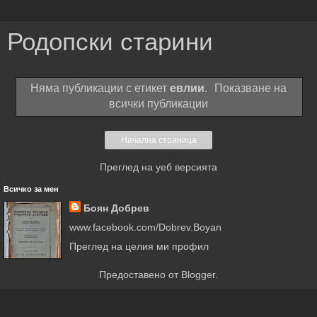
Родопски старини
Няма публикации с етикет
евлии
.
Показване на
всички публикации
Начална страница
Преглед на уеб версията
Всичко за мен
Боян Добрев
www.facebook.com/Dobrev.Boyan
Преглед на целия ми профил
Предоставено от
Blogger
.