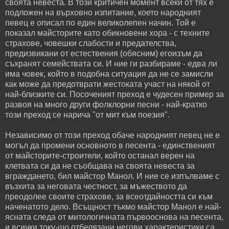
своята невеста. В този критичен момент всеки от тях е
подложен на върховно изпитание, което народният
певец е описал по един великолепен начин. Той е
показал майсторите като обикновени хора - с техните
страхове, човешки слабости и предателства,
предизвикани от естествения (обясним) егоизъм да
съхранят семействата си. И ние ги разбираме - едва ли
има човек, който в подобна ситуация да не се замисли
как може да предотврати жестоката участ на някой от
най-близките си. Посоченият преход е чудесен пример за
развоя на много други фолклорни песни - най-кратко
този преход се нарича "от мит към поезия".
Независимо от този преход обаче народният певец не е
могъл да промени основното в песента - единственият
от майсторите-строители, който останал верен на
клетвата си да не съобщава на своята невеста за
вграждането, бил майстор Манол. И ние се изпълваме с
възхита за неговата честност, за мъжеството да
преодолее своите страхове, за всеотдайността си към
наченатото дело. Всъщност тъкмо майстор Манол е най-
ясната следа от митологичната първооснова на песента,
и всички току-що отбелязани негови характеристики са