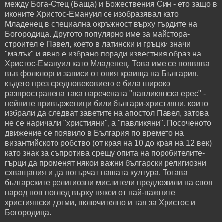
между Бога-Отец (Баща) и Божествения Син - ето защо в
иконите Христос-Емануил се изобразявал като
Младенец в специална окръжност върху гърдите на
Богородица. Другото популярно име за майстора-
строител е Павел, което в латински и гръцки значи
"малък" и явно е избрано поради известния образ на
Христос-Емануил като Младенец. Това име се появява
във фолклорни записи от ония краища на България,
където през средновековието е била широко
разпространена така наречената "павликянска ерес" -
нейните привърженици били българи-християни, които
избрали да следват заветите на апостол Павел, затова
не се наричали "християни", а "павликяни". Посоченото
движение се появило в България по времето на
византийското робство (от края на 10 до края на 12 век)
като знак за съпротива срещу опита на поробителите-
гърци да променят някои важни български религиозни
схващания и да погърчат нашата култура. Тогава
българските религиозни мислители предложили на своя
народ нов поглед върху някои от най-важните
християнски догми, включително и тая за Христос и
Богородица.