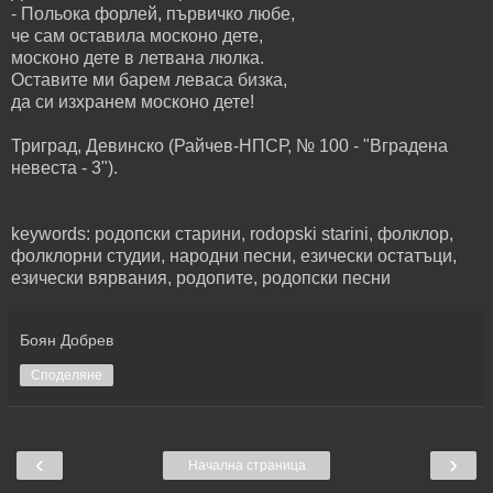
- Польока форлей, първичко любе,
че сам оставила москоно дете,
москоно дете в летвана люлка.
Оставите ми барем леваса бизка,
да си изхранем москоно дете!
Триград, Девинско (Райчев-НПСР, № 100 - "Вградена
невеста - 3").
keywords: родопски старини, rodopski starini, фолклор,
фолклорни студии, народни песни, езически остатъци,
езически вярвания, родопите, родопски песни
Боян Добрев
Споделяне
‹
›
Начална страница