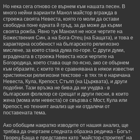
Но нека сега отново се върнем към нашата песен. В
много нейни варианти Манол майстор вгражда в
строежа своята Невеста, която го моли да остави
свободна поне едната й гръд, за да може да кърми
своята рожба. Явно тук Маноил не носи чертите на
Божествения Син, а на Бога-Отец (на Бащата), и това е
характерна особеност на българското религиозно
мислене, за което стана дума по-горе. С други думи,
вградената в строежа Невеста носи чертите на
Богородица, което става още по-ясно, ако се обърнем
към образите, с които тя е сравнявана в някои известни
християнски религиозни текстове - в тях тя е наричана
Невеста, Кула, Крепост, Стълп (на Църквата), и други
подобни. Тази връзка не бива да ни учудва - в
българския фолклор се срещат и други песни, в които
жена (мома или невеста) се свързва с Мост, Кула или
Крепост, но техният анализ ще ни отдалечи от
поставената тема.
Ако обобщим накратко изводите от нашия анализ, ще
трябва да очертаем следната образна редичка - Богът-
Творец-Баща е представен като "майстор-строител" на