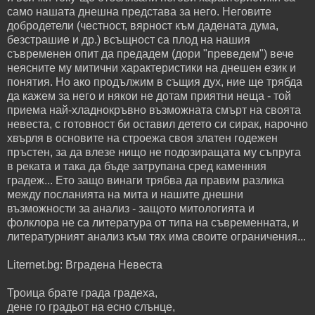
само нашата днешна представа за него. Неговите
добродетели (честност, вярност към дадената дума,
безстрашие и др.) всъщност са плод на нашия
съвременен опит да предадем (дори "преведем") вече
неясните му митични характеристики на днешен език и
понятия. Но ако продължим в същия дух, ние ще трябда
да кажем за него и някои не дотам приятни неща - той
приема най-хладнокръвно възможната смърт на своята
невеста, с готовност би оставил детето си сирак, нарочно
хвърля в основите на строежа своя златен годежен
пръстен, за да влезе нищо не подозиращата му съпруга
в реката и така да бъде затрупана сред каменния
градеж... Ето защо винаги трябва да правим разлика
между посланията на мита и нашите днешни
възможности за анализ - защото митологията и
фолклора не са литература от типа на съвременната, и
литературният анализ към тях има своите ограничения...
Liternet.bg: Вградена Невеста
Троица брате града градеха,
дене го градьот на есно слънце,