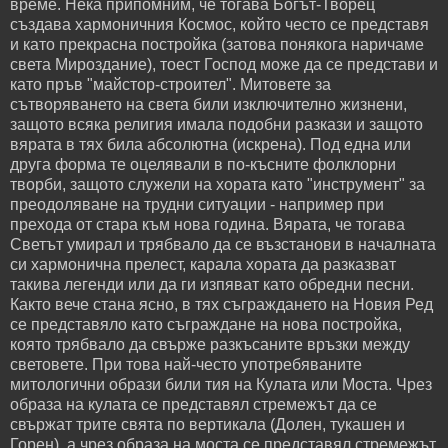
време. Нека припомним, че тогава Богът-Творец
създава хармоничния Космос, който често се представя
и като прекрасна постройка (затова понякога наричаме
света Мироздание), тоест Господ може да се представи и
като пръв "майстор-строител". Митовете за
сътворяването на света били изключително жизнени,
защото всяка религия имала подобни разкази и защото
вярата в тях била абсолютна (искрена). Под една или
друга форма те оцелявали в по-късните фолклорни
творби, защото служели на хората като "инструмент" за
преодоляване на трудни ситуации - например при
прехода от стара към нова година. Вярата, че тогава
Светът умирал и трябвало да се възстанови в началната
си хармонична прелест, карала хората да разказват
такива легенди или да ги изпяват като обредни песни.
Както вече стана ясно, в тях съграждането на Новия Ред
се представяло като съграждане на нова постройка,
която трябвало да свърже разкъсаните връзки между
световете. При това най-често употребяваните
митологични образи били тия на Кулата или Моста. Чрез
образа на кулата се представял стремежът да се
свържат трите свята по вертикала (Долен, тукашен и
Горен), а чрез образа на моста се представял стремежът