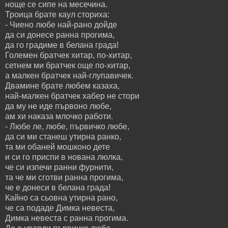
ноще се сипе на месечина.
Троица брате каул сториха:
- Чиено любе най-рано дойде
да си донесе ранна прогима,
да го градиме в белана града!
Големен братчек хитар, по-хитар,
сетнем ми братчек още по-хитар,
а малкен братчек най-глупавичек.
Двамине брате любем казаха,
най-малкен братчек хабер не стори
да му не иде първоно любе,
ам хи наказа млочко работи.
- Любе ле, любе, първичко любе,
да си ми станеш утирна ранко,
та ми обаней мошконо дете
и си го приспи в нована люлка,
че си изпечи ранни фурнити,
та че ми сготви ранна прогима,
че е донеси в белана града!
Кайно са сьовна утирна рано,
че са подаде Димка невеста,
Димка невеста с ранна прогима.