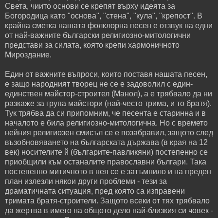
Света, чиито основи се крепят върху идеята за
Богородица като "основа", "стена", "кула", "крепост". В
крайна сметка нашата фолклорна песен е отзвук на едни
от най-важните български религиозно-митологични
представи за силата, която крепи хармоничното
Мироздание.
Един от важните въпроси, които поставя нашата песен,
е защо народният творец не се е задоволил с един-
единствен майстор-строител (Манол), а е трябвало да ни
разкаже за група майстори (най-често трима, и то братя).
Тук трябва да си припомним, че песента е старинна и в
началото е била религиозно-митологична. Но с времето
нейния религиозен смисъл се е позабравил, защото след
възобновяването на българската държава (в края на 12
век) носителите й (българите-павликяни) постепенно се
приобщили към останалите православни българи. Така
постепенно митичното в нея се е затъмнило и на преден
план излезли някои други проблеми - тези за
драматичната ситуация, пред която са изправени
тримата братя-строители. Защото всеки от тях трябвало
да жертва в името на общото дело най-близкия си човек -