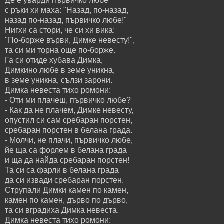
Де е уварди първичко любе
с ръки хи маха: "Назад, по-назад,
назад по-назад, първичко любе!"
Нигхи са стори, че си хи вика:
"По-борже върви, Димке невесту!",
та си ми торна още по-борже.
Га си отиде хубава Димка,
Димкино любе в земе уникна,
в земе уникна, сълзи зарони.
Димка невеста тихо ромони:
- Оти ми плачеш, първичко любе?
- Как да не плачем, Димке невесту,
опустил си сам сребаран порстен,
сребаран порстен в белана града.
- Молчи, не плачи, първичко любе,
йе ща са форлем в белана града
и ща да найда сребаран порстен!
Та си са фарли в белана града
да си извади сребаран порстен.
Струпали Димки камен по камен,
камен по камен, дърво по дърво,
та си вградиха Димка невеста.
Димка невеста тихо ромони: