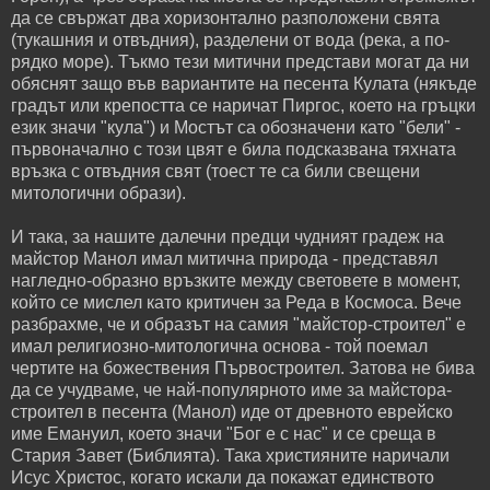
да се свържат два хоризонтално разположени свята
(тукашния и отвъдния), разделени от вода (река, а по-
рядко море). Тъкмо тези митични представи могат да ни
обяснят защо във вариантите на песента Кулата (някъде
градът или крепостта се наричат Пиргос, което на гръцки
език значи "кула") и Мостът са обозначени като "бели" -
първоначално с този цвят е била подсказвана тяхната
връзка с отвъдния свят (тоест те са били свещени
митологични образи).
И така, за нашите далечни предци чудният градеж на
майстор Манол имал митична природа - представял
нагледно-образно връзките между световете в момент,
който се мислел като критичен за Реда в Космоса. Вече
разбрахме, че и образът на самия "майстор-строител" е
имал религиозно-митологична основа - той поемал
чертите на божествения Първостроител. Затова не бива
да се учудваме, че най-популярното име за майстора-
строител в песента (Манол) иде от древното еврейско
име Емануил, което значи "Бог е с нас" и се среща в
Стария Завет (Библията). Така християните наричали
Исус Христос, когато искали да покажат единството