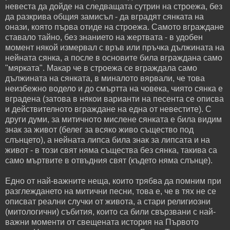
невеста да дойде на следващата сутрин на строежа, без
да разкрива общия замисъл - да вградят сянката на
онази, която първа отиде на строежа. Самото вграждане
ставало тайно, без знанието на жертвата - в удобен
момент някой измервал с връв или пръчка дължината на
нейната сянка, а после в основите била вграждана само
"мярката". Макар че в строежа се вграждала само
дължината на сянката, в миналото вярвали, че това
неизбежно водело и до смъртта на човека, чиято сянка е
вградена (затова в някои варианти на песента се описва
и действителното вграждане на една от невестите). С
други думи, за митичното мислене сянката е била видим
знак за живот (белег за всяко живо същество под
слънцето), а нейната липса била знак за липсата и на
живот - в този свят няма същества без сянка, такива са
само мъртвите в отвъдния свят (където няма слънце).
Едно от най-важните неща, които трябва да помним при
разглеждането на митични песни, това е, че в тях не се
описват реални случки от живота, а стари религиозни
(митологични) събития, които са били свързвани с най-
важни моменти от свещената история на Първото