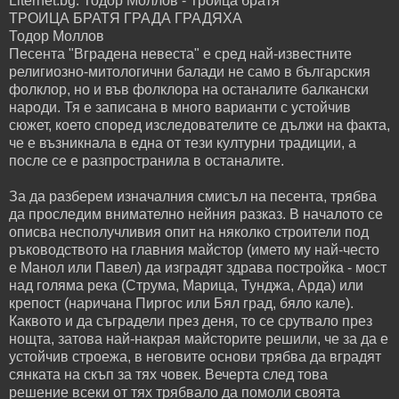
Liternet.bg: Тодор Моллов - Троица братя
ТРОИЦА БРАТЯ ГРАДА ГРАДЯХА
Тодор Моллов
Песента "Вградена невеста" е сред най-известните
религиозно-митологични балади не само в българския
фолклор, но и във фолклора на останалите балкански
народи. Тя е записана в много варианти с устойчив
сюжет, което според изследователите се дължи на факта,
че е възникнала в една от тези културни традиции, а
после се е разпространила в останалите.
За да разберем изначалния смисъл на песента, трябва
да проследим внимателно нейния разказ. В началото се
описва несполучливия опит на няколко строители под
ръководството на главния майстор (името му най-често
е Манол или Павел) да изградят здрава постройка - мост
над голяма река (Струма, Марица, Тунджа, Арда) или
крепост (наричана Пиргос или Бял град, бяло кале).
Каквото и да съградели през деня, то се срутвало през
нощта, затова най-накрая майсторите решили, че за да е
устойчив строежа, в неговите основи трябва да вградят
сянката на скъп за тях човек. Вечерта след това
решение всеки от тях трябвало да помоли своята